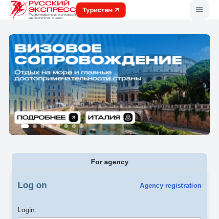
Меню
Туристам
For agency
Log on
Agency registration
Login: