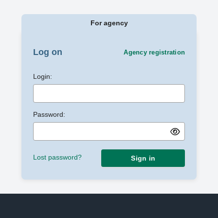
For agency
Log on
Agency registration
Login:
Password:
Lost password?
Sign in