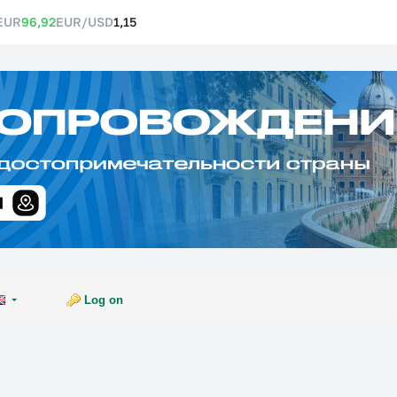
EUR
96,92
EUR/USD
1,15
Log on