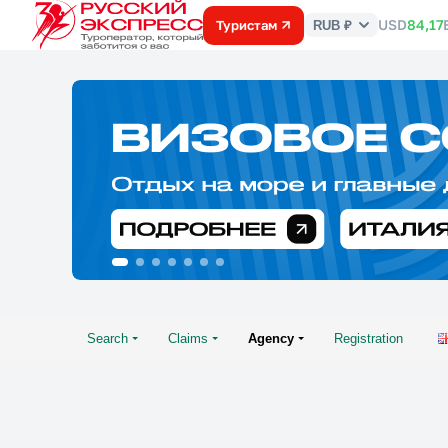
USD
84,17
Туристам
RUB ₽
Курс
валют
Search
Claims
Agency
Registration