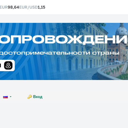
EUR
98,64
EUR/USD
1,15
Вход