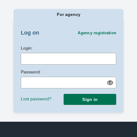
For agency
Log on
Agency registration
Login:
Password:
Lost password?
Sign in