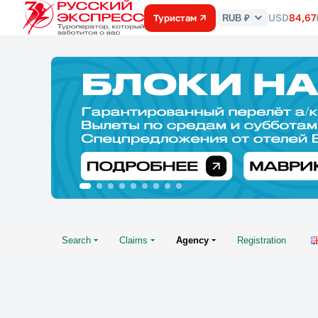
USD
84,67
Туристам
RUB ₽
Курс
валют
Search
Claims
Agency
Registration