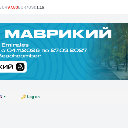
EUR
97,83
EUR/USD
1,16
Log on