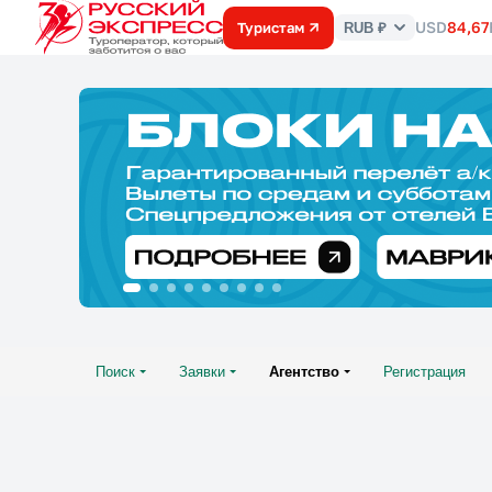
USD
84,67
Туристам
RUB ₽
Курс
валют
Поиск
Заявки
Агентство
Регистрация