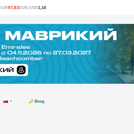
EUR
97,83
EUR/USD
1,16
Вход