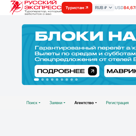
USD
84,67
Туристам
RUB ₽
Курс
валют
Поиск
Заявки
Агентство
Регистрация