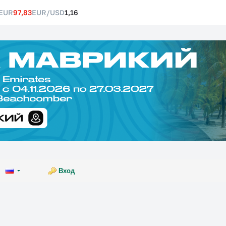
EUR
97,83
EUR/USD
1,16
Вход