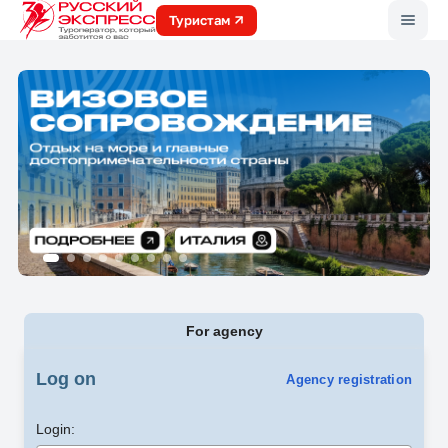
Меню
Туристам
For agency
Log on
Agency registration
Login: