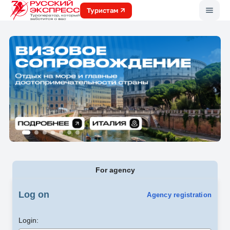
Меню
Туристам
For agency
Log on
Agency registration
Login: