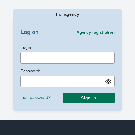
For agency
Log on
Agency registration
Login:
Password:
Lost password?
Sign in