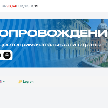
EUR
98,64
EUR/USD
1,15
Log on