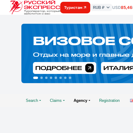
USD
85,46
Туристам
RUB ₽
Курс
валют
Search
Claims
Agency
Registration