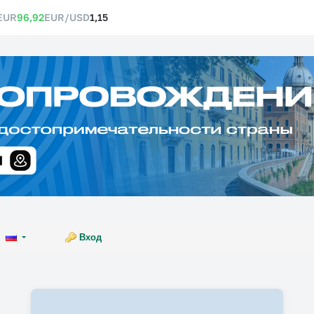
EUR
96,92
EUR/USD
1,15
Вход