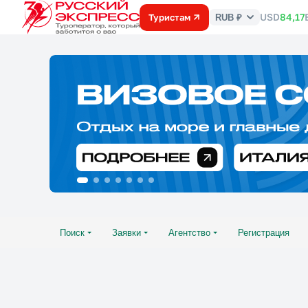
USD
84,17
Туристам
RUB ₽
Курс
валют
Поиск
Заявки
Агентство
Регистрация