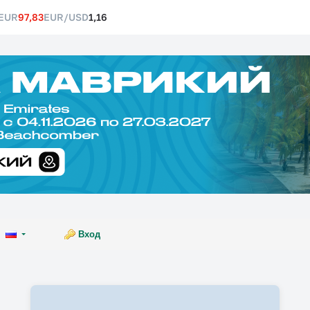
EUR
97,83
EUR/USD
1,16
Вход