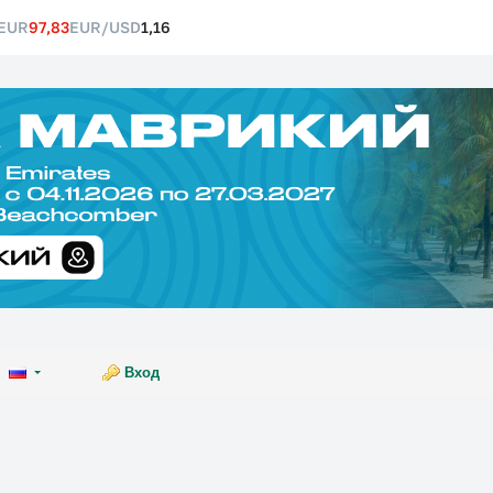
EUR
97,83
EUR/USD
1,16
Вход