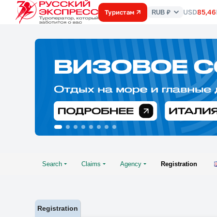
USD
85,46
Туристам
RUB ₽
Курс
валют
Search
Claims
Agency
Registration
Registration