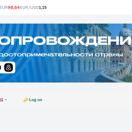
EUR
98,64
EUR/USD
1,15
Log on