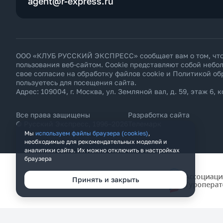
agent@r-express.ru
ООО «КЛУБ РУССКИЙ ЭКСПРЕСС» сообщает вам о том, что н
пользования веб-сайтом. Cookie представляют собой неб
свое согласие на обработку файлов cookie и
Политикой об
пользуетесь для посещения сайта.
Адрес: 109004, г. Москва, ул. Земляной вал, д. 59, этаж 6, к
Все права защищены
Разработка сайта
© Русский Экспресс, 1996–2026
Телемарк
Мы
используем файлы браузера (cookies)
,
необходимые для рекомендательных моделей и
аналитики сайта. Их можно отключить в настройках
браузера
Принять и закрыть