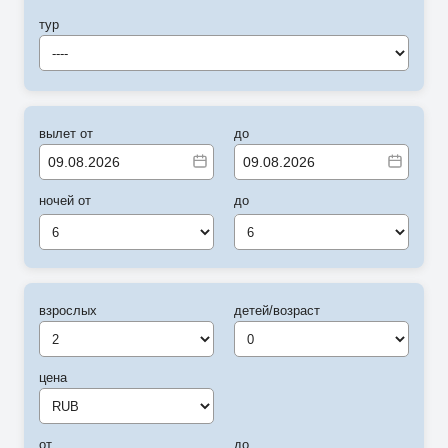
тур
----
вылет от
до
ночей от
до
6
6
взрослых
детей/возраст
цена
от
до