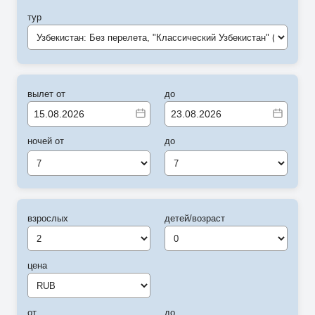
тур
Узбекистан: Без перелета, "Классический Узбекистан" (Ташкент-Ташкент) (C)
вылет от
до
ночей от
до
7
7
взрослых
детей/возраст
цена
от
до