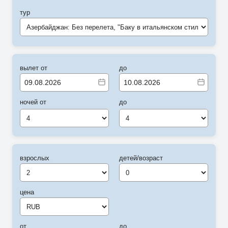
тур
Азербайджан: Без перелета, "Баку в итальянском стиле" (RD)
вылет от
до
ночей от
до
4
4
взрослых
детей/возраст
цена
от
до