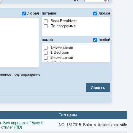
любая
питание
любое
Bed&Breakfast
По программе
номер
любой
1-комнатный
1 Bedroom
2-комнатный
2 Bedroom
3-комнатный
3 Bedroom
венное подтверждение
4-комнатный
4 Bedroom
Искать
5-комнатный
5 Bedroom
6 Bedroom
7 Bedroom
8 Bedroom
9 Bedroom
Тип цены
Air Conditioner
: Без перелета, "Баку в
Anex
NO_1317015_Baku_v_italianskom_stile
 стиле" (RD)
Apartment