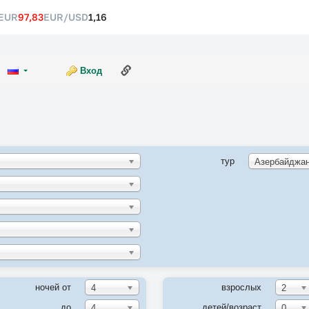
EUR
97,83
EUR/USD
1,16
Ссылка на эту страницу
Вход
тур
ночей от
взрослых
4
2
до
детей/возраст
4
0