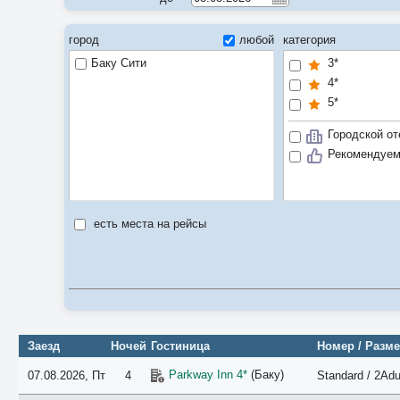
город
любой
категория
Баку Сити
3*
4*
5*
Городской от
Рекомендуе
есть места на рейсы
Заезд
Ночей
Гостиница
Номер / Разм
Parkway Inn 4*
(Баку)
07.08.2026, Пт
4
Standard / 2Adu