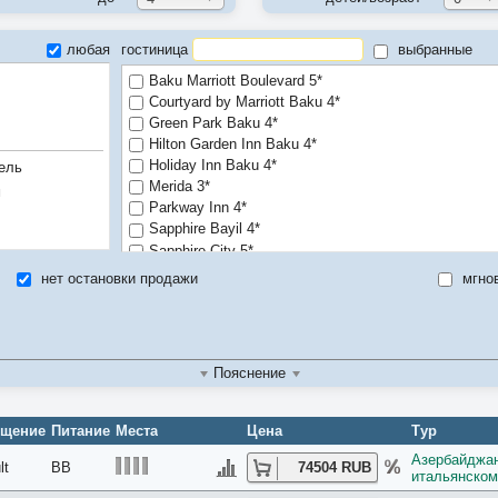
любая
гостиница
выбранные
Baku Marriott Boulevard 5*
Courtyard by Marriott Baku 4*
Green Park Baku 4*
Hilton Garden Inn Baku 4*
Holiday Inn Baku 4*
ель
Merida 3*
м
Parkway Inn 4*
Sapphire Bayil 4*
Sapphire City 5*
Sapphire Inn 5*
нет остановки продажи
мгно
Sheraton Baku Intourist 5*
Пояснение
ещение
Питание
Места
Цена
Тур
Азербайджан
lt
BB
74504 RUB
итальянском