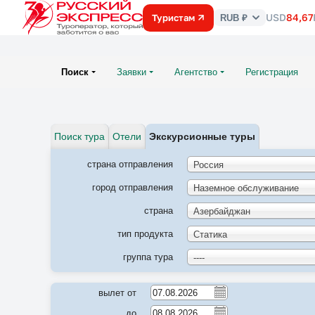
USD
84,67
Туристам
RUB ₽
Курс
валют
Поиск
Заявки
Агентство
Регистрация
Поиск тура
Отели
Экскурсионные туры
страна отправления
Россия
город отправления
Наземное обслуживание
страна
Азербайджан
тип продукта
Статика
группа тура
----
вылет от
до