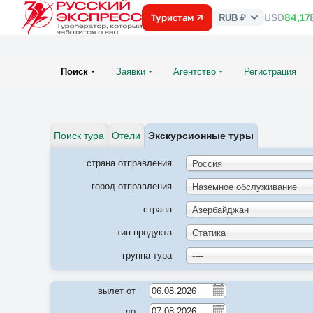
USD
84,17
Туристам
RUB ₽
Курс
валют
Поиск
Заявки
Агентство
Регистрация
Поиск тура
Отели
Экскурсионные туры
страна отправления
Россия
город отправления
Наземное обслуживание
страна
Азербайджан
тип продукта
Статика
группа тура
----
вылет от
до