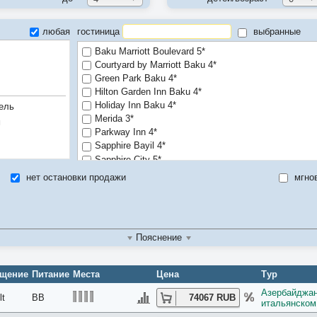
любая
гостиница
выбранные
Baku Marriott Boulevard 5*
Courtyard by Marriott Baku 4*
Green Park Baku 4*
Hilton Garden Inn Baku 4*
Holiday Inn Baku 4*
ель
Merida 3*
м
Parkway Inn 4*
Sapphire Bayil 4*
Sapphire City 5*
Sapphire Inn 5*
нет остановки продажи
мгно
Sheraton Baku Intourist 5*
Пояснение
ещение
Питание
Места
Цена
Тур
Азербайджан:
lt
BB
74067 RUB
итальянском 