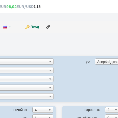
EUR
96,92
EUR/USD
1,15
Ссылка на эту страницу
Вход
тур
ночей от
взрослых
4
2
до
детей/возраст
4
0