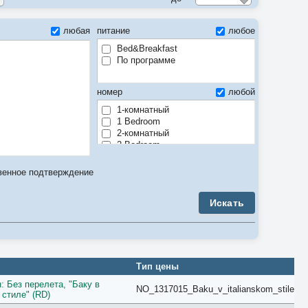
любая
питание
любое
Bed&Breakfast
По программе
номер
любой
1-комнатный
1 Bedroom
2-комнатный
2 Bedroom
3-комнатный
3 Bedroom
венное подтверждение
4-комнатный
4 Bedroom
Искать
5-комнатный
5 Bedroom
6 Bedroom
7 Bedroom
8 Bedroom
9 Bedroom
Тип цены
Air Conditioner
 Без перелета, "Баку в
Anex
NO_1317015_Baku_v_italianskom_stile
стиле" (RD)
Apartment