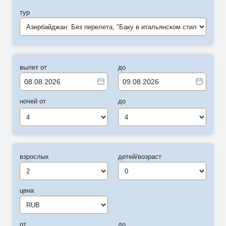
тур
Азербайджан: Без перелета, "Баку в итальянском стиле" (RD)
вылет от
до
ночей от
до
4
4
взрослых
детей/возраст
цена
от
до