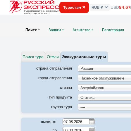
USD
84,67
Туристам
RUB ₽
Курс
валют
Поиск
Заявки
Агентство
Регистрация
Поиск тура
Отели
Экскурсионные туры
страна отправления
Россия
город отправления
Наземное обслуживание
страна
Азербайджан
тип продукта
Статика
группа тура
----
вылет от
до