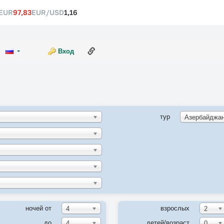
EUR
97,83
EUR/USD
1,16
Ссылка на эту страницу
Вход
тур
ночей от
взрослых
4
2
до
детей/возраст
4
0