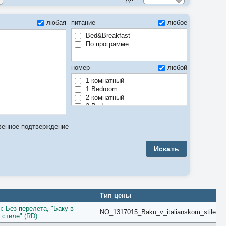
любая
питание
любое
Bed&Breakfast
По программе
номер
любой
1-комнатный
1 Bedroom
2-комнатный
2 Bedroom
3-комнатный
3 Bedroom
венное подтверждение
4-комнатный
4 Bedroom
Искать
5-комнатный
5 Bedroom
6 Bedroom
7 Bedroom
8 Bedroom
9 Bedroom
Тип цены
Air Conditioner
: Без перелета, "Баку в
Anex
NO_1317015_Baku_v_italianskom_stile
 стиле" (RD)
Apartment