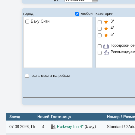
город
любой
категория
Баку Сити
3*
4*
5*
Городской от
Рекомендуе
есть места на рейсы
Заезд
Ночей
Гостиница
Номер / Разм
Parkway Inn 4*
(Баку)
07.08.2026, Пт
4
Standard / 2Adu