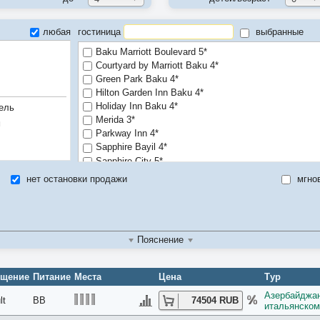
любая
гостиница
выбранные
Baku Marriott Boulevard 5*
Courtyard by Marriott Baku 4*
Green Park Baku 4*
Hilton Garden Inn Baku 4*
Holiday Inn Baku 4*
ель
Merida 3*
м
Parkway Inn 4*
Sapphire Bayil 4*
Sapphire City 5*
Sapphire Inn 5*
нет остановки продажи
мгно
Sheraton Baku Intourist 5*
Пояснение
ещение
Питание
Места
Цена
Тур
Азербайджан
lt
BB
74504 RUB
итальянском