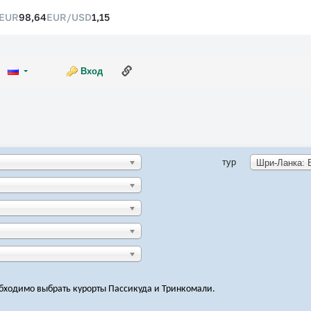
EUR
98,64
EUR/USD
1,15
Ссылка на эту страницу
Вход
тур
обходимо выбрать курорты Пассикуда и Тринкомали.