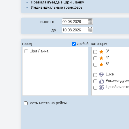
Правила въезда в Шри-Ланку
Индивидуальные трансферы
вылет от
до
город
любой
категория
Шри Ланка
3*
4*
5*
Luxe
Рекомендуе
Цена/качест
есть места на рейсы