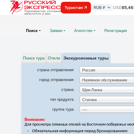
USD
85,46
Туристам
RUB ₽
Курс
валют
Поиск
Заявки
Агентство
Регистрация
Поиск тура
Отели
Экскурсионные туры
страна отправления
Россия
город отправления
Наземное обслуживание
страна
Шри-Ланка
тип продукта
Статика
группа тура
----
Внимание:
Для просмотра пляжных отелей на Восточном побережье не
Обязательная информация перед бронированием