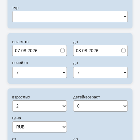
тур
----
вылет от
до
ночей от
до
7
7
взрослых
детей/возраст
цена
от
до