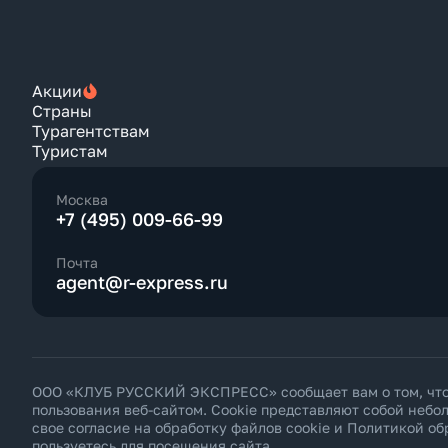
Северная Осетия Республика
Ставропольский Край
Татарстан Республика
Чеченская Республика
Чукотский Автономный округ
Акции
Ярославская область
Страны
Турагентствам
Туристам
Москва
+7 (495) 009-66-99
Почта
agent@r-express.ru
ООО «КЛУБ РУССКИЙ ЭКСПРЕСС» сообщает вам о том, что н
пользования веб-сайтом. Cookie представляют собой неб
свое согласие на обработку файлов cookie и
Политикой об
пользуетесь для посещения сайта.