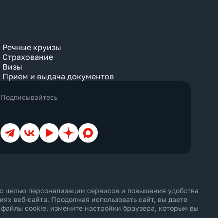
Balcony
Bay View
Beach
Bosphorus View
Budget
Bungalow
Речные круизы
Business
Страхование
Chalet
Визы
City View
Прием и выдача документов
Classic
Club
мме
Comfort
Подписывайтесь
Connection
Cottage
Courtyard
Creek View
Телеграм
ВКонтакте
YouTube
Дзен
Max
Deluxe
Diamond Club
Different
Duplex
Eco
орск 3*
Economy
огорск 3*
Elegance
к 3*
 с целью персонализации сервисов и повышения удобства
Exclusive
х веб-сайта. Продолжая использовать сайт, вы даете
Executive
ь файлы cookie, измените настройки браузера, которым вы
Family
First Floor