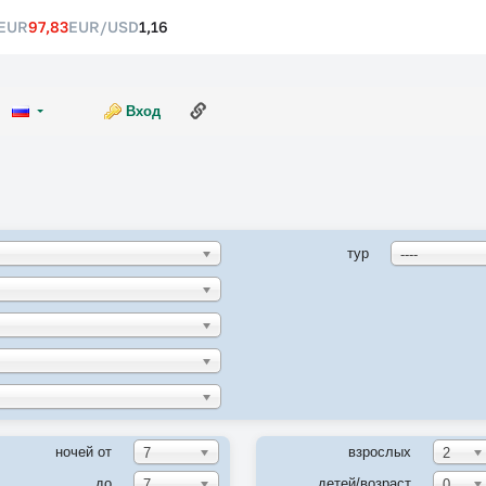
EUR
97,83
EUR/USD
1,16
Ссылка на эту страницу
Вход
тур
----
ночей от
взрослых
7
2
до
детей/возраст
7
0