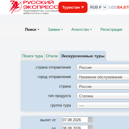
USD
84,67
Туристам
RUB ₽
Курс
валют
Поиск
Заявки
Агентство
Регистрация
Поиск тура
Отели
Экскурсионные туры
страна отправления
Россия
город отправления
Наземное обслуживание
страна
Россия
тип продукта
Статика
группа тура
----
вылет от
до