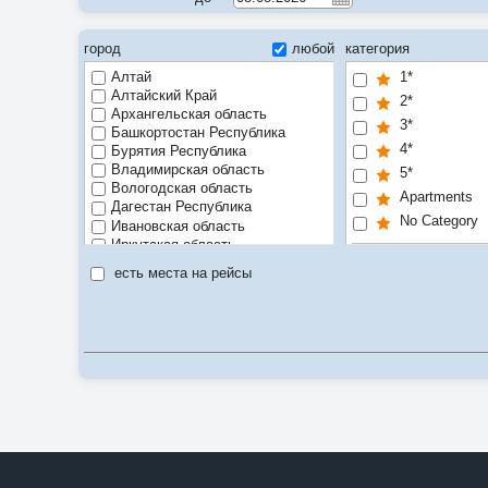
город
любой
категория
Алтай
1*
Алтайский Край
2*
Архангельская область
3*
Башкортостан Республика
4*
Бурятия Республика
Владимирская область
5*
Вологодская область
Apartments
Дагестан Республика
No Category
Ивановская область
Иркутская область
SPA
Калининградская область
есть места на рейсы
Камчатский Край
Рекомендуе
Карелия Республика
Цена/качест
Красноярский Край
Курильские о-ва
Ленинградская область
Москва
Мурманская область
Нижегородская область
Приморский Край
Рязанская область
Санкт-Петербург
Сахалинская область