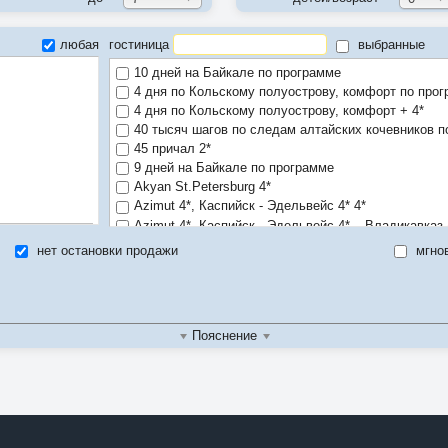
любая
гостиница
выбранные
10 дней на Байкале по программе
4 дня по Кольскому полуострову, комфорт по про
4 дня по Кольскому полуострову, комфорт + 4*
40 тысяч шагов по следам алтайских кочевников п
45 причал 2*
9 дней на Байкале по программе
Akyan St.Petersburg 4*
Azimut 4*, Каспийск - Эдельвейс 4* 4*
Azimut 4*, Каспийск - Эдельвейс 4* – Владикавказ
Azimut 4*, Каспийск - Эдельвейс 4* - Владикавказ 
нет остановки продажи
мгно
м
AZIMUT Отель Бауман Казань 3*
AZIMUT Отель Каспийск 4*
во
AZIMUT Сити Отель Владивосток 4*
Azimut Сити Санкт-Петербург 4*
Пояснение
Best Western Plus Center 4*
Cedar Grass Териберка 3*
Cosmos Saint-Petersburg Nevsky Hotel 4*
Cosmos Saint-Petersburg Pribaltiyskaya Hotel 4*
Cosmos Saint-Petersburg Pulkovskaya 4*
Cronwell Inn Стремянная 4*