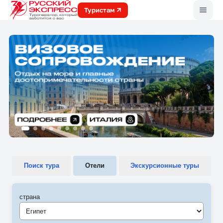
Меню
Туристам
Поиск тура
Отели
Экскурсионные туры
страна
Египет