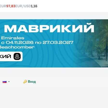
EUR
97,83
EUR/USD
1,16
Вход