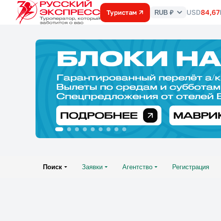
USD
84,67
Туристам
RUB ₽
Курс
валют
Поиск
Заявки
Агентство
Регистрация