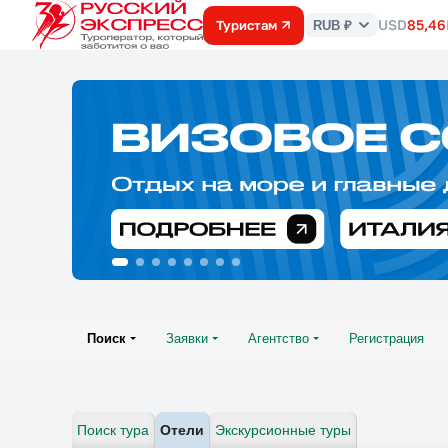
USD
85,46
Туристам
RUB ₽
Курс
валют
Поиск
Заявки
Агентство
Регистрация
Поиск тура
Отели
Экскурсионные туры