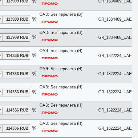
113909 RUB
GR_1334489_UAE
Евролюкс
каюта
Комфорт
ОАЭ: Без перелета (B)
Коттедж
113909 RUB
GR_1334489_UAE
Люкс
Мансарда
ОАЭ: Без перелета (B)
Пентхаус
113909 RUB
GR_1334489_UAE
Повышенной комфортности
Полулюкс
Представительский
ОАЭ: Без перелета (H)
Президентский
114336 RUB
GR_1322224_UAE
Премиум
Премьер
ОАЭ: Без перелета (H)
Привилегия
114336 RUB
GR_1322224_UAE
Семейный
Смарт
Стандарт
ОАЭ: Без перелета (H)
Студия
114336 RUB
GR_1322224_UAE
Супериор
Сьют
ОАЭ: Без перелета (H)
Таунхаус
114336 RUB
GR_1322224_UAE
Терраса
Улучшенный
Цоколь
ОАЭ: Без перелета (H)
114336 RUB
GR_1322224_UAE
Частичные удобства
Эко