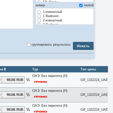
FB+Drinks
номер
любой
Full Board
Half Board
1-комнатный
Room only
1 Bedroom
Soft All Inclusive
2-комнатный
По программе
2 Bedroom
3-комнатный
3 Bedroom
4-комнатный
4 Bedroom
группировать результаты
Искать
5-комнатный
5 Bedroom
6 Bedroom
7 Bedroom
8 Bedroom
9 Bedroom
на
Тур
Тип цены
Air Conditioner
ОАЭ: Без перелета (H)
Anex
98186 RUB
GR_1322224_UAE
Apartment
Balcony
Bay View
ОАЭ: Без перелета (H)
Beach
98186 RUB
GR_1322224_UAE
Bosphorus View
Budget
ОАЭ: Без перелета (H)
Bungalow
98186 RUB
GR_1322224_UAE
Business