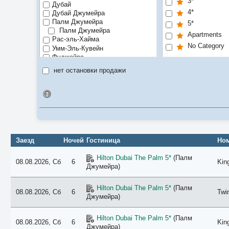
3*
Дубай
4*
Дубай Джумейра
Палм Джумейра
5*
Палм Джумейра
Apartments
Рас-эль-Хайма
No Category
Умм-Эль-Кувейн
Фуджейра
Шарджа
нет остановки продажи
Идентификатор поиска
Заезд
Ночей
Гостиница
Ном
Hilton Dubai The Palm 5*
(Палм
08.08.2026, Сб
6
Kin
Джумейра)
Hilton Dubai The Palm 5*
(Палм
08.08.2026, Сб
6
Twi
Джумейра)
Hilton Dubai The Palm 5*
(Палм
08.08.2026, Сб
6
Kin
Джумейра)