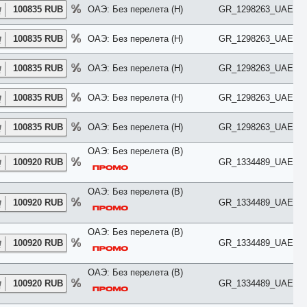
Honeymoon
100835 RUB
ОАЭ: Без перелета (H)
GR_1298263_UAE
Imperial
Inland View
Jacuzzi
100835 RUB
ОАЭ: Без перелета (H)
GR_1298263_UAE
Jungle View
Junior Suite
100835 RUB
ОАЭ: Без перелета (H)
GR_1298263_UAE
King/Twin
Kitchen
Lagoon
100835 RUB
ОАЭ: Без перелета (H)
GR_1298263_UAE
Lake
Lake House
100835 RUB
ОАЭ: Без перелета (H)
GR_1298263_UAE
Land
Large
ОАЭ: Без перелета (B)
Loft
100920 RUB
GR_1334489_UAE
Lounge
Luxe
Luxury
ОАЭ: Без перелета (B)
Main Building
100920 RUB
GR_1334489_UAE
Maisonette
Mansard
ОАЭ: Без перелета (B)
Marina View
100920 RUB
GR_1334489_UAE
Master Suite
Mountain View
No Air Conditioner
ОАЭ: Без перелета (B)
No Balcony
100920 RUB
GR_1334489_UAE
No Kitchen
No Terrace