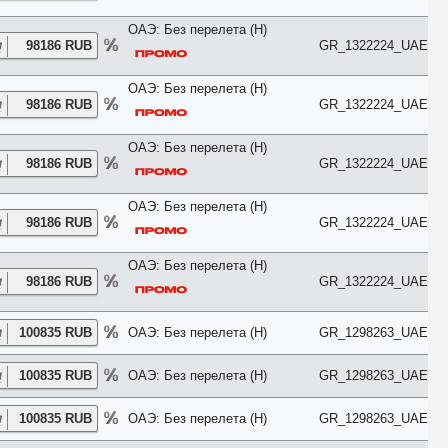
Chalet
City View
ОАЭ: Без перелета (H)
Classic
98186 RUB
GR_1322224_UAE
Club
Comfort
ОАЭ: Без перелета (H)
Connection
98186 RUB
GR_1322224_UAE
Cottage
Courtyard
Creek View
ОАЭ: Без перелета (H)
Deluxe
98186 RUB
GR_1322224_UAE
Diamond Club
Different
ОАЭ: Без перелета (H)
Duplex
98186 RUB
GR_1322224_UAE
Eco
Economy
Elegance
ОАЭ: Без перелета (H)
Exclusive
98186 RUB
GR_1322224_UAE
Executive
Family
First Floor
100835 RUB
ОАЭ: Без перелета (H)
GR_1298263_UAE
Forest View
Garden
100835 RUB
ОАЭ: Без перелета (H)
GR_1298263_UAE
Golf
Grand
Ground Floor
100835 RUB
ОАЭ: Без перелета (H)
GR_1298263_UAE
Harbour