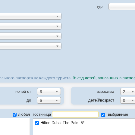
тур
----
льного паспорта на каждого туриста.
Въезд детей, вписанных в паспо
ночей от
взрослых
6
2
до
детей/возраст
6
0
любая
гостиница
выбранные
Hilton Dubai The Palm 5*