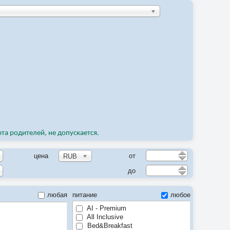
рта родителей, не допускается.
цена
от
RUB
до
любая
питание
любое
AI - Premium
All Inclusive
Bed&Breakfast