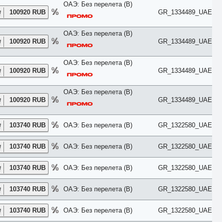
ОАЭ: Без перелета (B)
Ocean
100920 RUB
GR_1334489_UAE
Overwater
Palace
ОАЭ: Без перелета (B)
Park
100920 RUB
GR_1334489_UAE
Pavillion
Penthouse
Pool
ОАЭ: Без перелета (B)
Premier
100920 RUB
GR_1334489_UAE
Premium
Presidential
ОАЭ: Без перелета (B)
Prestige
100920 RUB
GR_1334489_UAE
Private
Promo
Reserve
103740 RUB
ОАЭ: Без перелета (B)
GR_1322580_UAE
Residence
Retreat
River View
103740 RUB
ОАЭ: Без перелета (B)
GR_1322580_UAE
ROH
Rooftop
103740 RUB
ОАЭ: Без перелета (B)
GR_1322580_UAE
Royal
Sea
Small
103740 RUB
ОАЭ: Без перелета (B)
GR_1322580_UAE
SPA
Spa Bath
103740 RUB
ОАЭ: Без перелета (B)
GR_1322580_UAE
Standard
Street View