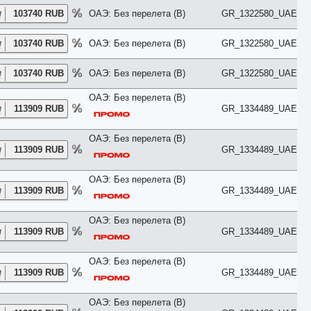
Studio
103740 RUB
ОАЭ: Без перелета (B)
GR_1322580_UAE
Suite
Sunrise
103740 RUB
ОАЭ: Без перелета (B)
GR_1322580_UAE
Sunset
Superior
Terrace
103740 RUB
ОАЭ: Без перелета (B)
GR_1322580_UAE
Townhouse
Upper Floor
ОАЭ: Без перелета (B)
Villa
113909 RUB
GR_1334489_UAE
VIP
Апартаменты
ОАЭ: Без перелета (B)
Балкон
113909 RUB
GR_1334489_UAE
Без балкона
Бизнес
Бунгало
ОАЭ: Без перелета (B)
Вид во двор
113909 RUB
GR_1334489_UAE
Вид на город
Вид на горы
ОАЭ: Без перелета (B)
Вид на море
113909 RUB
GR_1334489_UAE
Вид на парк
Вид на реку
Вид на сад
ОАЭ: Без перелета (B)
Вилла
113909 RUB
GR_1334489_UAE
Делюкс
Джуниор Сьют
ОАЭ: Без перелета (B)
Домик