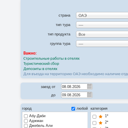
страна
ОАЭ
тип тура
----
тип продукта
Все
группа тура
----
Важно:
Строительные работы в отелях
Туристический сбор
Депозиты в отелях
Для въезда на территорию ОАЭ необходимо наличие отде
заезд от
до
город
любой
категория
Абу-Даби
1*
Аджман
2*
Джебель Али