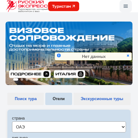
Меню
Туристам
Нет данных
Поиск тура
Отели
Экскурсионные туры
страна
ОАЭ
тип тура