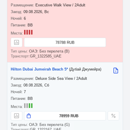
Executive Walk View / 2Adult
09.08.2026, Вс
6
BB
78788 RUB
ОАЭ: Без перелета (B)
GR_1322585_UAE
Hilton Dubai Jumeirah Beach 5*
(Дубай Джумейра)
Deluxe Side Sea View / 2Adult
08.08.2026, Сб
7
BB
78959 RUB
ОАЭ: Без перелета (G)
GR_1322167_UAE