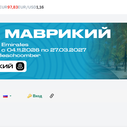
EUR
97,83
EUR/USD
1,16
Ссылка на эту страницу
Вход