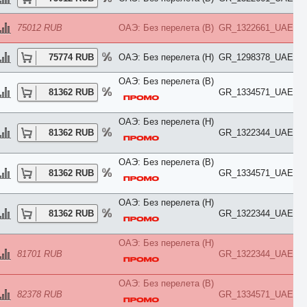
Honeymoon
Imperial
Inland View
75012 RUB
ОАЭ: Без перелета (B)
GR_1322661_UAE
Jacuzzi
Jungle View
75774 RUB
ОАЭ: Без перелета (H)
GR_1298378_UAE
Junior Suite
King/Twin
ОАЭ: Без перелета (B)
Kitchen
81362 RUB
GR_1334571_UAE
Lagoon
Lake
Lake House
ОАЭ: Без перелета (H)
Land
81362 RUB
GR_1322344_UAE
Large
Loft
ОАЭ: Без перелета (B)
Lounge
81362 RUB
GR_1334571_UAE
Luxe
Luxury
Main Building
ОАЭ: Без перелета (H)
Maisonette
81362 RUB
GR_1322344_UAE
Mansard
Marina View
ОАЭ: Без перелета (H)
Master Suite
81701 RUB
GR_1322344_UAE
Mountain View
No Air Conditioner
No Balcony
ОАЭ: Без перелета (B)
82378 RUB
GR_1334571_UAE
No Kitchen
No Terrace