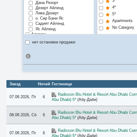
3*
Дана Резорт
4*
Дезерт Айленд
Лива Дезерт
5*
о. Сир Бани Яс
Apartments
Садият Айленд
No Category
Яс Айленд
Аджман
Джебель Али
нет остановки продажи
Дубай
Дубай Джумейра
Идентификатор поиска
Палм Джумейра
Рас-эль-Хайма
Умм-Эль-Кувейн
Фуджейра
Шарджа
Заезд
Ночей
Гостиница
Radisson Blu Hotel & Resort Abu Dhabi Corni
07.08.2026, Пт
6
Abu Dhabi) 5*
(Абу-Даби)
Radisson Blu Hotel & Resort Abu Dhabi Corni
08.08.2026, Сб
6
Abu Dhabi) 5*
(Абу-Даби)
Radisson Blu Hotel & Resort Abu Dhabi Corni
07.08.2026, Пт
6
Abu Dhabi) 5*
(Абу-Даби)