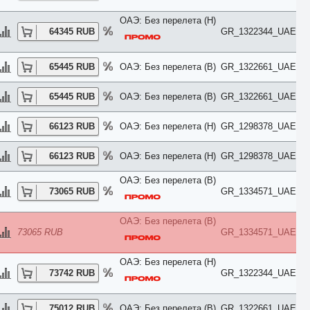
Chalet
City View
ОАЭ: Без перелета (H)
Classic
64345 RUB
GR_1322344_UAE
Club
Comfort
Connection
65445 RUB
ОАЭ: Без перелета (B)
GR_1322661_UAE
Cottage
Courtyard
65445 RUB
ОАЭ: Без перелета (B)
GR_1322661_UAE
Creek View
Deluxe
Diamond Club
66123 RUB
ОАЭ: Без перелета (H)
GR_1298378_UAE
Different
Duplex
66123 RUB
ОАЭ: Без перелета (H)
GR_1298378_UAE
Eco
Economy
ОАЭ: Без перелета (B)
Elegance
73065 RUB
GR_1334571_UAE
Exclusive
Executive
Family
ОАЭ: Без перелета (B)
First Floor
73065 RUB
GR_1334571_UAE
Forest View
Garden
ОАЭ: Без перелета (H)
Golf
73742 RUB
GR_1322344_UAE
Grand
Ground Floor
Harbour
75012 RUB
ОАЭ: Без перелета (B)
GR_1322661_UAE