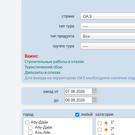
страна
ОАЭ
тип тура
----
тип продукта
Все
группа тура
----
Важно:
Строительные работы в отелях
Туристический сбор
Депозиты в отелях
Для въезда на территорию ОАЭ необходимо наличие отде
заезд от
до
город
любой
категория
Абу-Даби
1*
Абу-Даби
2*
Аль-Айн