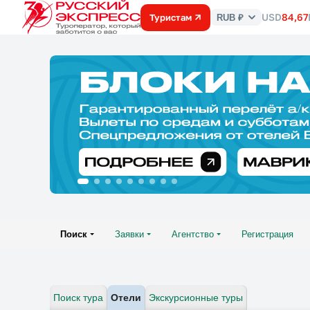
USD
84,67
Туристам
RUB ₽
Курс
валют
Поиск
Заявки
Агентство
Регистрация
Поиск тура
Отели
Экскурсионные туры