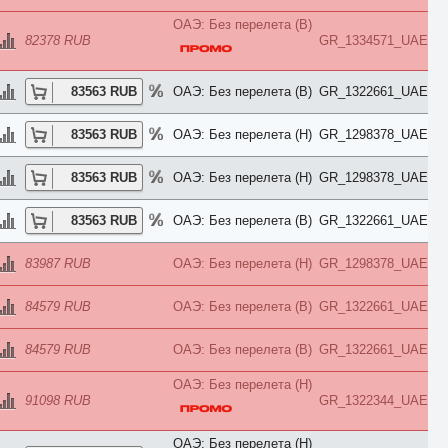
Ocean
ОАЭ: Без перелета (B)
Overwater
82378 RUB
GR_1334571_UAE
Palace
Park
Pavillion
83563 RUB
ОАЭ: Без перелета (B)
GR_1322661_UAE
Penthouse
Pool
83563 RUB
ОАЭ: Без перелета (H)
GR_1298378_UAE
Premier
Premium
Presidential
83563 RUB
ОАЭ: Без перелета (H)
GR_1298378_UAE
Prestige
Private
83563 RUB
ОАЭ: Без перелета (B)
GR_1322661_UAE
Promo
Reserve
Residence
83987 RUB
ОАЭ: Без перелета (H)
GR_1298378_UAE
Retreat
River View
ROH
84579 RUB
ОАЭ: Без перелета (B)
GR_1322661_UAE
Rooftop
Royal
84579 RUB
ОАЭ: Без перелета (B)
GR_1322661_UAE
Sea
Small
ОАЭ: Без перелета (H)
SPA
91098 RUB
GR_1322344_UAE
Spa Bath
Standard
Street View
ОАЭ: Без перелета (H)