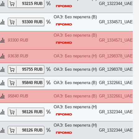
93215 RUB
GR_1322344_UAE
Studio
Suite
Sunrise
ОАЭ: Без перелета (B)
Sunset
93300 RUB
GR_1334571_UAE
Superior
Terrace
ОАЭ: Без перелета (B)
Townhouse
93300 RUB
GR_1334571_UAE
Upper Floor
Villa
VIP
93638 RUB
ОАЭ: Без перелета (H)
GR_1298378_UAE
Апартаменты
Балкон
Без балкона
95755 RUB
ОАЭ: Без перелета (H)
GR_1298378_UAE
Бизнес
Бунгало
95840 RUB
ОАЭ: Без перелета (B)
GR_1322661_UAE
Вид во двор
Вид на город
Вид на горы
95840 RUB
ОАЭ: Без перелета (B)
GR_1322661_UAE
Вид на море
Вид на парк
ОАЭ: Без перелета (H)
Вид на реку
98126 RUB
GR_1322344_UAE
Вид на сад
Вилла
ОАЭ: Без перелета (H)
Делюкс
98126 RUB
GR_1322344_UAE
Джуниор Сьют
Домик