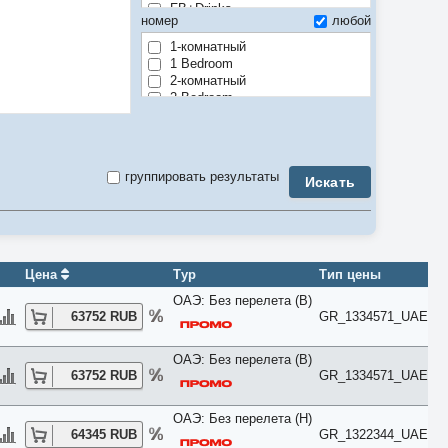
FB+Drinks
номер
любой
Full Board
Half Board
1-комнатный
Room only
1 Bedroom
Soft All Inclusive
2-комнатный
По программе
2 Bedroom
3-комнатный
3 Bedroom
4-комнатный
4 Bedroom
группировать результаты
Искать
5-комнатный
5 Bedroom
6 Bedroom
7 Bedroom
8 Bedroom
9 Bedroom
Цена
Тур
Тип цены
Air Conditioner
ОАЭ: Без перелета (B)
Anex
63752 RUB
GR_1334571_UAE
Apartment
Balcony
Bay View
ОАЭ: Без перелета (B)
Beach
63752 RUB
GR_1334571_UAE
Bosphorus View
Budget
ОАЭ: Без перелета (H)
Bungalow
64345 RUB
GR_1322344_UAE
Business