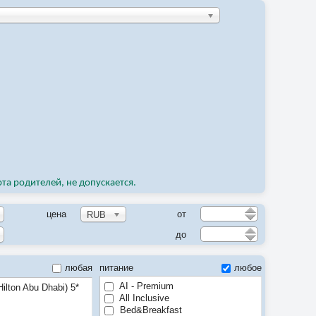
рта родителей, не допускается.
цена
от
RUB
до
любая
питание
любое
AI - Premium
ilton Abu Dhabi) 5*
All Inclusive
Bed&Breakfast