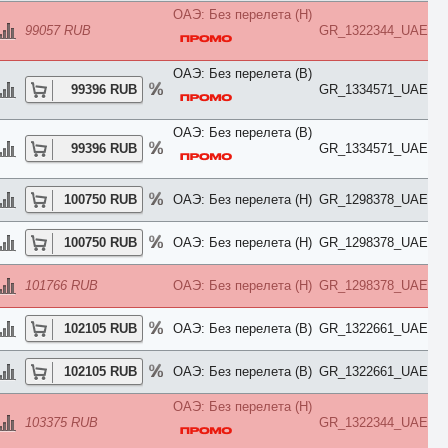
Евролюкс
ОАЭ: Без перелета (H)
каюта
99057 RUB
GR_1322344_UAE
Комфорт
Коттедж
ОАЭ: Без перелета (B)
Люкс
99396 RUB
GR_1334571_UAE
Мансарда
Пентхаус
Повышенной комфортности
ОАЭ: Без перелета (B)
Полулюкс
99396 RUB
GR_1334571_UAE
Представительский
Президентский
Премиум
100750 RUB
ОАЭ: Без перелета (H)
GR_1298378_UAE
Премьер
Привилегия
100750 RUB
ОАЭ: Без перелета (H)
GR_1298378_UAE
Семейный
Смарт
Стандарт
101766 RUB
ОАЭ: Без перелета (H)
GR_1298378_UAE
Студия
Супериор
102105 RUB
ОАЭ: Без перелета (B)
GR_1322661_UAE
Сьют
Таунхаус
Терраса
102105 RUB
ОАЭ: Без перелета (B)
GR_1322661_UAE
Улучшенный
Цоколь
ОАЭ: Без перелета (H)
Частичные удобства
103375 RUB
GR_1322344_UAE
Эко