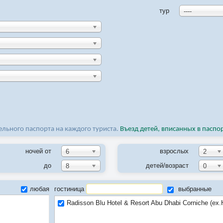
тур
----
льного паспорта на каждого туриста.
Въезд детей, вписанных в паспо
ночей от
взрослых
6
2
до
детей/возраст
8
0
любая
гостиница
выбранные
Radisson Blu Hotel & Resort Abu Dhabi Corniche (ex.H