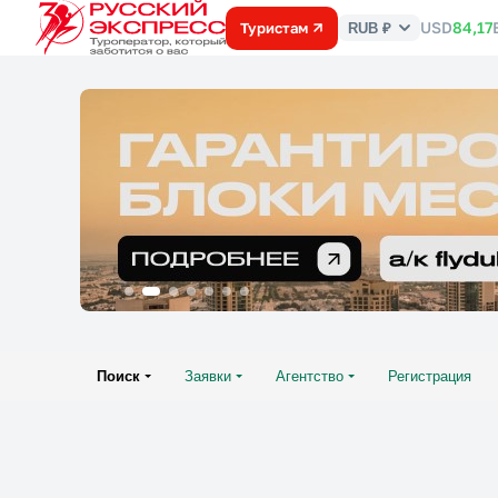
USD
84,17
Туристам
RUB ₽
Курс
валют
Поиск
Заявки
Агентство
Регистрация