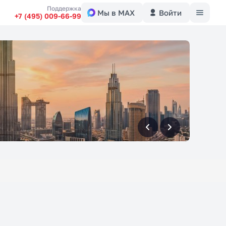
Меню
Поддержка
Мы в MAX
Войти
+7 (495) 009-66-99
вперед
вперед