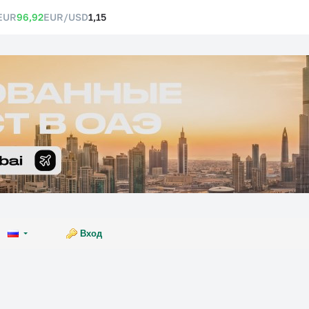
EUR
96,92
EUR/USD
1,15
Вход