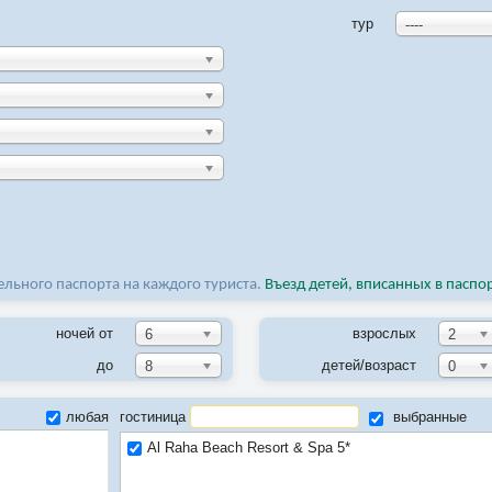
тур
----
льного паспорта на каждого туриста.
Въезд детей, вписанных в паспо
ночей от
взрослых
6
2
до
детей/возраст
8
0
любая
гостиница
выбранные
Al Raha Beach Resort & Spa 5*