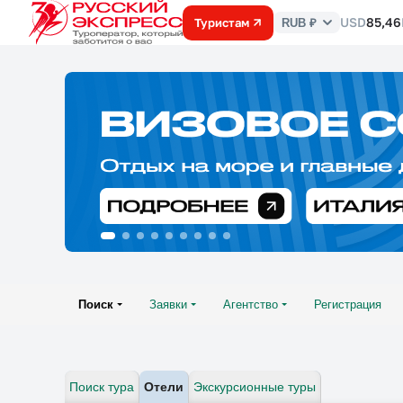
USD
85,46
Туристам
RUB ₽
Курс
валют
Поиск
Заявки
Агентство
Регистрация
Поиск тура
Отели
Экскурсионные туры