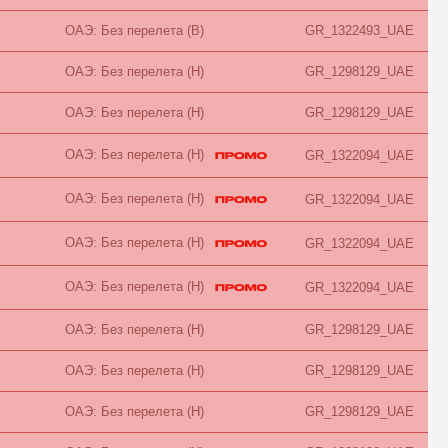
Ocean
B
ОАЭ: Без перелета (B)
GR_1322493_UAE
Overwater
Palace
Park
B
ОАЭ: Без перелета (H)
GR_1298129_UAE
Pavillion
Penthouse
B
ОАЭ: Без перелета (H)
GR_1298129_UAE
Pool
Premier
Premium
ОАЭ: Без перелета (H)
B
GR_1322094_UAE
Presidential
Prestige
ОАЭ: Без перелета (H)
B
GR_1322094_UAE
Private
Promo
Reserve
ОАЭ: Без перелета (H)
B
GR_1322094_UAE
Residence
Retreat
ОАЭ: Без перелета (H)
B
GR_1322094_UAE
River View
ROH
Rooftop
B
ОАЭ: Без перелета (H)
GR_1298129_UAE
Royal
Sea
B
ОАЭ: Без перелета (H)
GR_1298129_UAE
Small
SPA
Spa Bath
B
ОАЭ: Без перелета (H)
GR_1298129_UAE
Standard
Street View