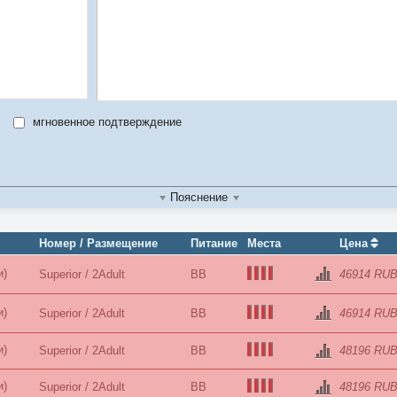
мгновенное подтверждение
Пояснение
Номер / Размещение
Питание
Места
Цена
и)
Superior / 2Adult
BB
46914 RU
и)
Superior / 2Adult
BB
46914 RU
и)
Superior / 2Adult
BB
48196 RU
и)
Superior / 2Adult
BB
48196 RU