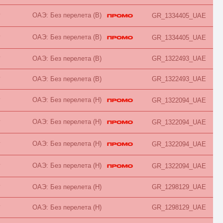
Chalet
City View
ОАЭ: Без перелета (B)
B
GR_1334405_UAE
Classic
Club
ОАЭ: Без перелета (B)
B
GR_1334405_UAE
Comfort
Connection
Cottage
B
ОАЭ: Без перелета (B)
GR_1322493_UAE
Courtyard
Creek View
B
ОАЭ: Без перелета (B)
GR_1322493_UAE
Deluxe
Diamond Club
Different
ОАЭ: Без перелета (H)
B
GR_1322094_UAE
Duplex
Eco
ОАЭ: Без перелета (H)
B
GR_1322094_UAE
Economy
Elegance
Exclusive
ОАЭ: Без перелета (H)
B
GR_1322094_UAE
Executive
Family
First Floor
ОАЭ: Без перелета (H)
B
GR_1322094_UAE
Forest View
Garden
B
ОАЭ: Без перелета (H)
GR_1298129_UAE
Golf
Grand
B
ОАЭ: Без перелета (H)
GR_1298129_UAE
Ground Floor
Harbour