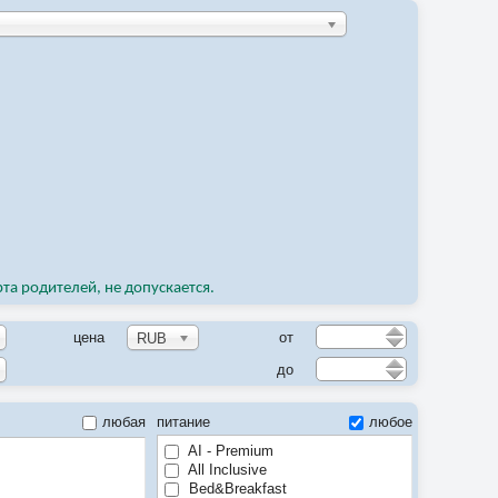
рта родителей, не допускается.
цена
от
RUB
до
любая
питание
любое
AI - Premium
All Inclusive
Bed&Breakfast