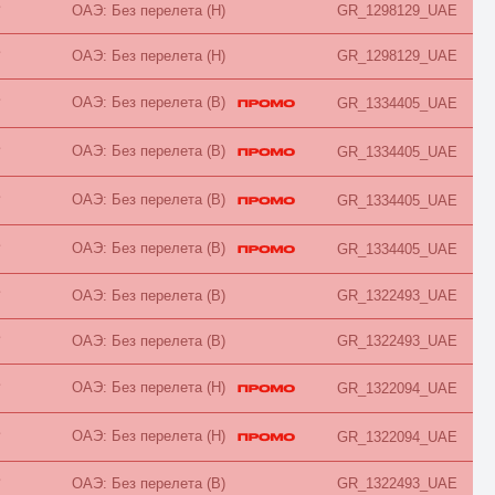
Honeymoon
B
ОАЭ: Без перелета (H)
GR_1298129_UAE
Imperial
Inland View
B
ОАЭ: Без перелета (H)
GR_1298129_UAE
Jacuzzi
Jungle View
Junior Suite
ОАЭ: Без перелета (B)
B
GR_1334405_UAE
King/Twin
Kitchen
ОАЭ: Без перелета (B)
B
GR_1334405_UAE
Lagoon
Lake
Lake House
ОАЭ: Без перелета (B)
B
GR_1334405_UAE
Land
Large
ОАЭ: Без перелета (B)
Loft
B
GR_1334405_UAE
Lounge
Luxe
B
ОАЭ: Без перелета (B)
GR_1322493_UAE
Luxury
Main Building
B
ОАЭ: Без перелета (B)
GR_1322493_UAE
Maisonette
Mansard
Marina View
ОАЭ: Без перелета (H)
B
GR_1322094_UAE
Master Suite
Mountain View
ОАЭ: Без перелета (H)
B
GR_1322094_UAE
No Air Conditioner
No Balcony
No Kitchen
B
ОАЭ: Без перелета (B)
GR_1322493_UAE
No Terrace