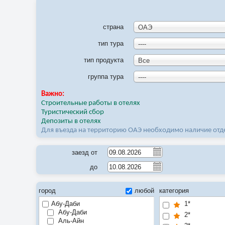
страна
ОАЭ
тип тура
----
тип продукта
Все
группа тура
----
Важно:
Строительные работы в отелях
Туристический сбор
Депозиты в отелях
Для въезда на территорию ОАЭ необходимо наличие отде
заезд от
до
город
любой
категория
Абу-Даби
1*
Абу-Даби
2*
Аль-Айн