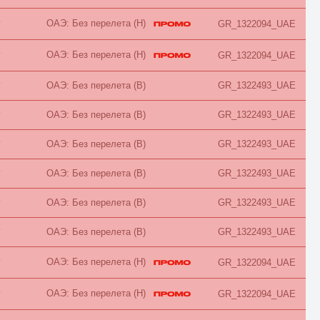
Евролюкс
каюта
ОАЭ: Без перелета (H)
B
GR_1322094_UAE
Комфорт
Коттедж
Люкс
ОАЭ: Без перелета (H)
B
GR_1322094_UAE
Мансарда
Пентхаус
B
ОАЭ: Без перелета (B)
GR_1322493_UAE
Повышенной комфортности
Полулюкс
B
ОАЭ: Без перелета (B)
GR_1322493_UAE
Представительский
Президентский
Премиум
B
ОАЭ: Без перелета (B)
GR_1322493_UAE
Премьер
Привилегия
B
ОАЭ: Без перелета (B)
GR_1322493_UAE
Семейный
Смарт
Стандарт
B
ОАЭ: Без перелета (B)
GR_1322493_UAE
Студия
Супериор
B
ОАЭ: Без перелета (B)
GR_1322493_UAE
Сьют
Таунхаус
Терраса
ОАЭ: Без перелета (H)
B
GR_1322094_UAE
Улучшенный
Цоколь
ОАЭ: Без перелета (H)
B
GR_1322094_UAE
Частичные удобства
Эко