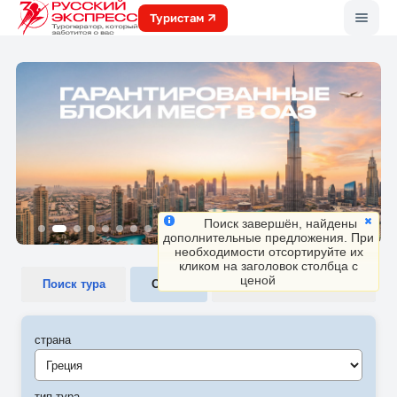
Меню
Туристам
Поиск завершён, найдены
дополнительные предложения. При
необходимости отсортируйте их
кликом на заголовок столбца с
ценой
Поиск тура
Отели
Экскурсионные туры
страна
Греция
тип тура