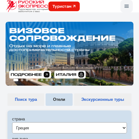
Меню
Туристам
Поиск тура
Отели
Экскурсионные туры
страна
Греция
тип тура