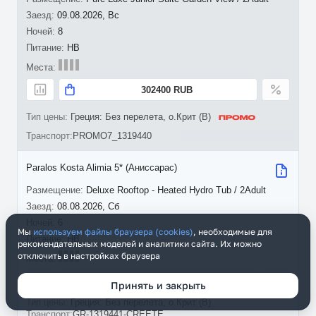
09.08.2026, Вс
8
HB
302400 RUB
Греция: Без перелета, о.Крит (B)
PROMO7_1319440
Paralos Kosta Alimia 5* (Аниссарас)
Deluxe Rooftop - Heated Hydro Tub / 2Adult
08.08.2026, Сб
6
Мы
используем файлы браузера (cookies)
, необходимые для
HB
рекомендательных моделей и аналитики сайта. Их можно
отключить в настройках браузера
306937 RUB
Принять и закрыть
Греция: Без перелета, о.Крит (B)
GR-1319441-CREETE