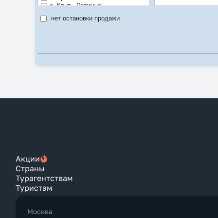
о. Крит - Ретимно
Luxe
о. Крит - Ханья
нет остановки продажи
о. Миконос
SPA
о. Родос
Рекомендуе
о. Эвбея
Цена/качест
Пелопоннес
Пелопоннес - Аркуди
Пелопоннес - Илия
Пелопоннес - Каламата
Пелопоннес - Мессиния
Пелопоннес - Скафидья
Пиерия
Салоники
Санторини
Скиатос
Тассос
Халкидики
Халкидики - Кассандра
Халкидики - Неа-Каликратия
Акции
Страны
Турагентствам
Туристам
Москва