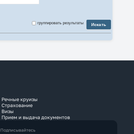
3-комнатный
3 Bedroom
4-комнатный
4 Bedroom
группировать результаты
Искать
5-комнатный
5 Bedroom
6 Bedroom
7 Bedroom
8 Bedroom
9 Bedroom
Air Conditioner
Anex
Apartment
Balcony
Bay View
Beach
Bosphorus View
Budget
Bungalow
Речные круизы
Business
Страхование
Chalet
Визы
City View
Прием и выдача документов
Classic
Club
Comfort
Подписывайтесь
Connection