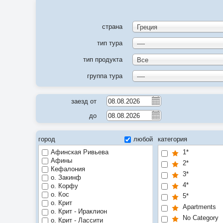
страна
Греция
тип тура
----
тип продукта
Все
группа тура
----
заезд от
до
город
любой
категория
Афинская Ривьева
1*
Афины
2*
Кефалония
3*
о. Закинф
4*
о. Корфу
о. Кос
5*
о. Крит
Apartments
о. Крит - Ираклион
No Category
о. Крит - Лассити