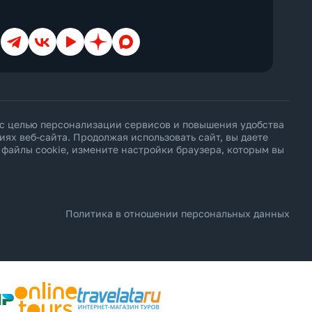
Cottage
Courtyard
Creek View
Телеграм
ВКонтакте
YouTube
Дзен
Max
Deluxe
Diamond Club
Different
Duplex
Eco
Economy
Elegance
 с целью персонализации сервисов и повышения удобства
Exclusive
х веб-сайта. Продолжая использовать сайт, вы даете
Executive
ь файлы cookie, измените настройки браузера, которым вы
Family
First Floor
Forest View
Garden
Golf
Grand
Политика в отношении персональных данных
Ground Floor
Harbour
Honeymoon
Imperial
Inland View
Jacuzzi
Jungle View
Junior Suite