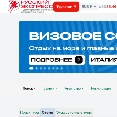
USD
85,46
Туристам
RUB ₽
Курс
валют
Поиск
Заявки
Агентство
Регистрация
Поиск тура
Отели
Экскурсионные туры