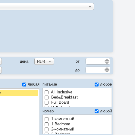
цена
от
RUB
до
любая
питание
любое
All Inclusive
е.
Bed&Breakfast
Full Board
Half Board
номер
любой
Room only
1-комнатный
1 Bedroom
2-комнатный
2 Bedroom