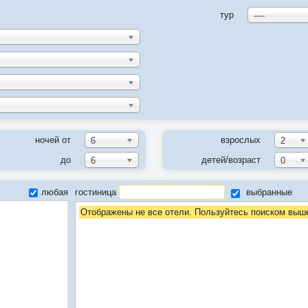
тур
----
ночей от
взрослых
6
2
до
детей/возраст
6
0
любая
гостиница
выбранные
Отображены не все отели. Пользуйтесь поиском выш