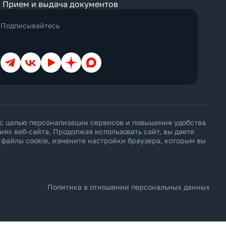
Прием и выдача документов
Classic
Club
Comfort
Подписывайтесь
Connection
Cottage
Courtyard
Creek View
Телеграм
ВКонтакте
YouTube
Дзен
Max
Deluxe
Diamond Club
Different
Duplex
Eco
Economy
Elegance
 с целью персонализации сервисов и повышения удобства
Exclusive
х веб-сайта. Продолжая использовать сайт, вы даете
Executive
ь файлы cookie, измените настройки браузера, которым вы
Family
First Floor
Forest View
Garden
Golf
Grand
Политика в отношении персональных данных
Ground Floor
Harbour
Honeymoon
Imperial