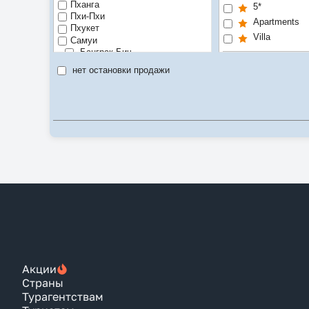
Пханга
5*
Пхи-Пхи
Apartments
Пхукет
Villa
Самуи
Банграк Бич
Luxe
Бопхут Бич
нет остановки продажи
Ламаи Бич
SPA
Лаэм Сэт Бич
Городской от
Лаэм-Яй Бич
Рекомендуе
Липа Ной Бич
Маенам Бич
Цена/качест
Пла Лаэм Бич
Самуи
Толинг Нгам Бич
Чавенг Бич
Чавенг Ной Бич
Чонг-Мон Бич
Хуа Хин
Акции
Страны
Турагентствам