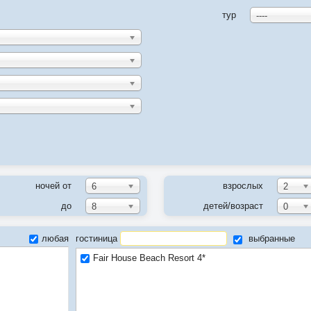
тур
----
ночей от
взрослых
6
2
до
детей/возраст
8
0
любая
гостиница
выбранные
Fair House Beach Resort 4*