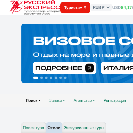
USD
84,17
Туристам
RUB ₽
Курс
валют
Поиск
Заявки
Агентство
Регистрация
Поиск тура
Отели
Экскурсионные туры