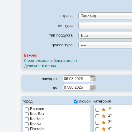
страна
Таиланд
тип тура
----
тип продукта
Все
группа тура
----
Важно:
Строительные работы в отелях
Депозиты в отелях
заезд от
до
город
любой
категория
Бангкок
1*
Као Лак
2*
Ко Чанг
3*
Краби
4*
Паттайя