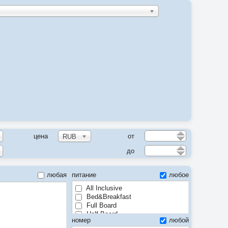
цена
от
RUB
до
любая
питание
любое
All Inclusive
Bed&Breakfast
Full Board
Half Board
номер
любой
Room only