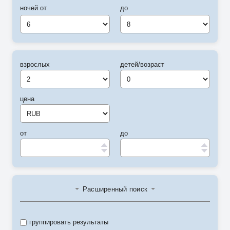
ночей от
до
6
8
взрослых
детей/возраст
цена
от
до
Расширенный поиск
группировать результаты