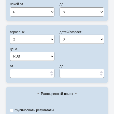
ночей от
до
6
8
взрослых
детей/возраст
цена
от
до
Расширенный поиск
группировать результаты