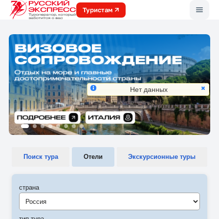
Меню
Туристам
Нет данных
Поиск тура
Отели
Экскурсионные туры
страна
Россия
тип тура