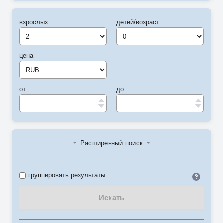
взрослых
детей/возраст
цена
от
до
Расширенный поиск
Идент
группировать результаты
Искать