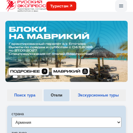
Меню
Туристам
Поиск тура
Отели
Экскурсионные туры
страна
Армения
тип тура