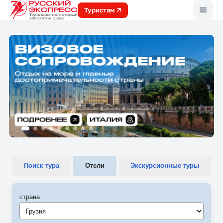
Меню
Туристам
Поиск тура
Отели
Экскурсионные туры
страна
Грузия