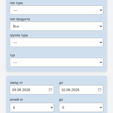
тип тура
----
тип продукта
Все
группа тура
----
тур
----
заезд от
до
ночей от
до
6
6