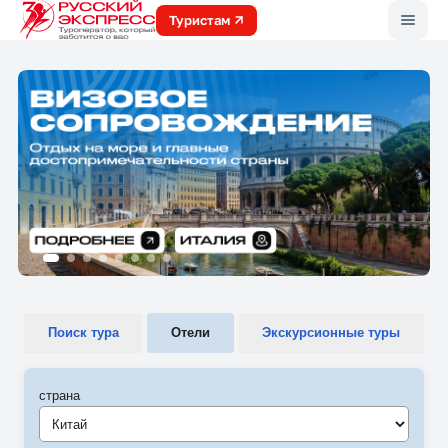
Меню
Туристам
Поиск тура
Отели
Экскурсионные туры
страна
Китай