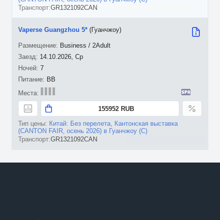
GR1321092CAN
Vaperse Guangzhou 5*
(Гуанчжоу)
Business / 2Adult
14.10.2026, Ср
7
BB
155952 RUB
Китай: Без перелета, Кантонская выставка
(CANTON FAIR, осень 2026) в Гуанчжоу (С)
GR1321092CAN