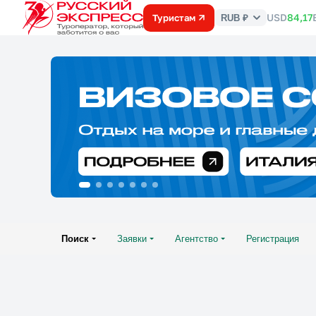
USD
84,17
Туристам
RUB ₽
Курс
валют
Поиск
Заявки
Агентство
Регистрация