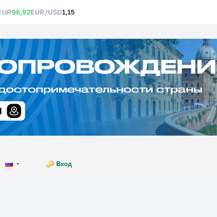
EUR
96,92
EUR/USD
1,15
Вход