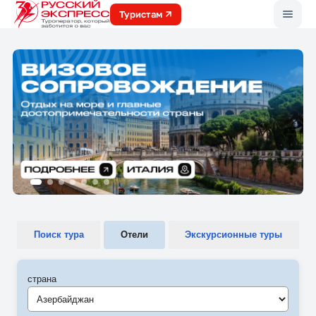
Меню
Туристам
Поиск тура
Отели
Экскурсионные туры
страна
Азербайджан