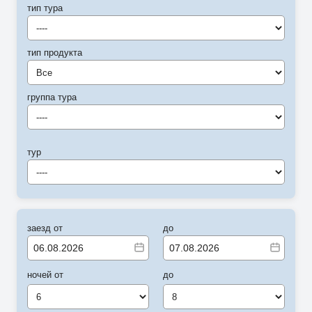
тип тура
----
тип продукта
Все
группа тура
----
тур
----
заезд от
до
ночей от
до
6
8