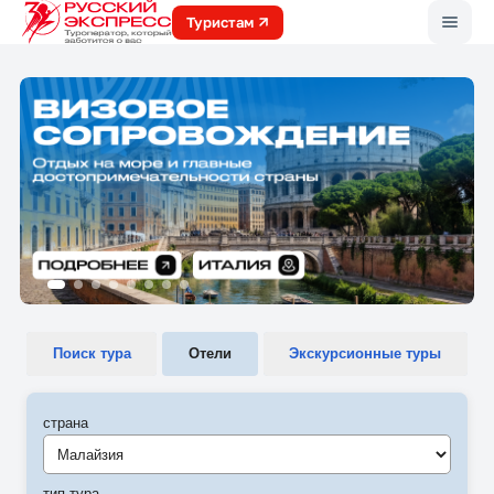
Меню
Туристам
Поиск тура
Отели
Экскурсионные туры
страна
Малайзия
тип тура