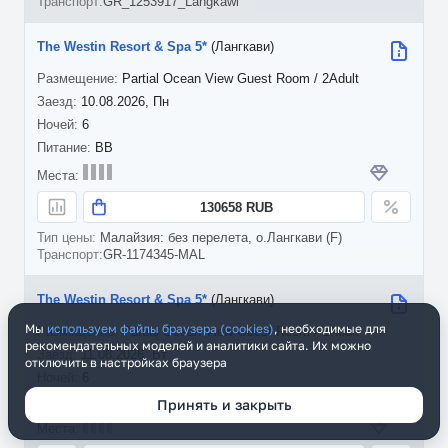
GR_1253917_Langkawi
The Westin Resort & Spa 5*
(Лангкави)
Partial Ocean View Guest Room / 2Adult
10.08.2026, Пн
6
BB
130658 RUB
Малайзия: без перелета, о.Лангкави (F)
GR-1174345-MAL
The Westin Resort & Spa 5*
(Лангкави)
Мы
используем файлы браузера (cookies)
, необходимые для
Partial Ocean View Guest Room / 2Adult
рекомендательных моделей и аналитики сайта. Их можно
11.08.2026, Вт
отключить в настройках браузера
6
BB
Принять и закрыть