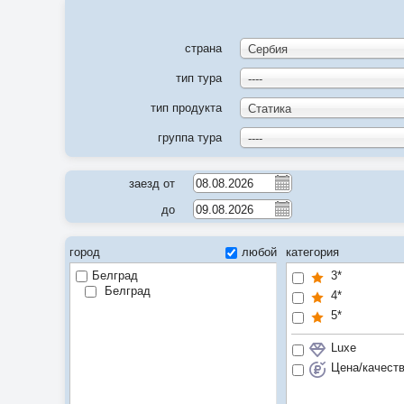
страна
Сербия
тип тура
----
тип продукта
Статика
группа тура
----
заезд от
до
город
любой
категория
Белград
3*
Белград
4*
5*
Luxe
Цена/качест