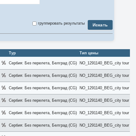
3-комнатный
3 Bedroom
4-комнатный
4 Bedroom
группировать результаты
Искать
5-комнатный
5 Bedroom
6 Bedroom
7 Bedroom
8 Bedroom
9 Bedroom
Тур
Тип цены
Air Conditioner
Anex
Сербия: Без перелета, Белград (CG)
NO_1291140_BEG_city tour
Apartment
Balcony
Сербия: Без перелета, Белград (CG)
NO_1291140_BEG_city tour
Bay View
Beach
Bosphorus View
Сербия: Без перелета, Белград (CG)
NO_1291140_BEG_city tour
Budget
Bungalow
Сербия: Без перелета, Белград (CG)
NO_1291140_BEG_city tour
Business
Chalet
Сербия: Без перелета, Белград (CG)
NO_1291140_BEG_city tour
City View
Classic
Club
Сербия: Без перелета, Белград (CG)
NO_1291140_BEG_city tour
Comfort
Connection