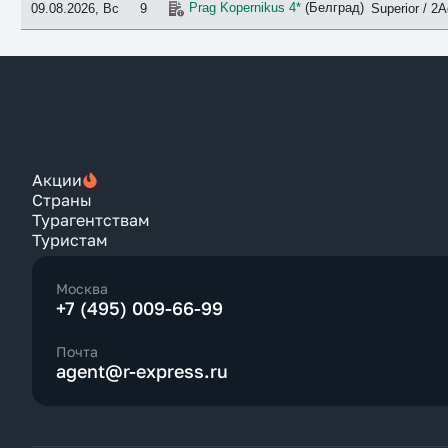
Prag Kopernikus 4*
(Белград)
09.08.2026, Вс
9
Superior / 2A
Акции
Страны
Турагентствам
Туристам
Москва
+7 (495) 009-66-99
Почта
agent@r-express.ru