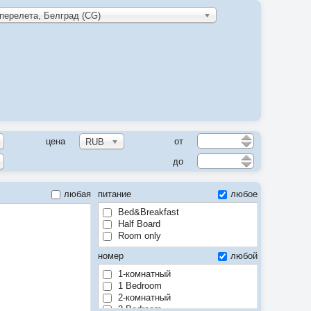
 перелета, Белград (CG)
цена
от
RUB
до
любая
питание
любое
Bed&Breakfast
Half Board
Room only
номер
любой
1-комнатный
1 Bedroom
2-комнатный
2 Bedroom