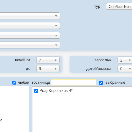
тур
Сербия: Без
ночей от
взрослых
7
2
до
детей/возраст
9
0
любая
гостиница
выбранные
Prag Kopernikus 4*
во