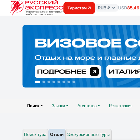
USD
85,46
Туристам
RUB ₽
Курс
валют
Поиск
Заявки
Агентство
Регистрация
Поиск тура
Отели
Экскурсионные туры