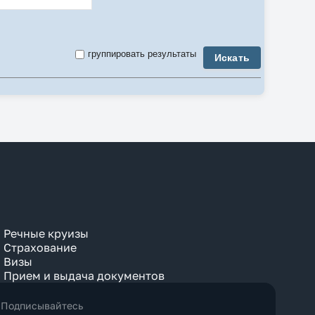
3-комнатный
3 Bedroom
4-комнатный
4 Bedroom
группировать результаты
Искать
5-комнатный
5 Bedroom
6 Bedroom
7 Bedroom
8 Bedroom
9 Bedroom
Air Conditioner
Anex
Apartment
Balcony
Bay View
Beach
Bosphorus View
Budget
Bungalow
Речные круизы
Business
Страхование
Chalet
Визы
City View
Прием и выдача документов
Classic
Club
Comfort
Подписывайтесь
Connection