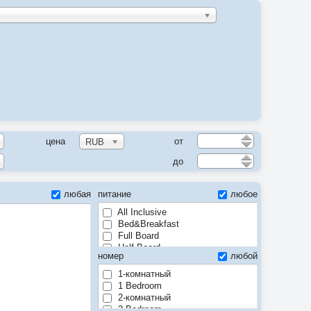
цена
от
RUB
до
любая
питание
любое
All Inclusive
Bed&Breakfast
Full Board
Half Board
номер
любой
Room only
1-комнатный
1 Bedroom
2-комнатный
2 Bedroom