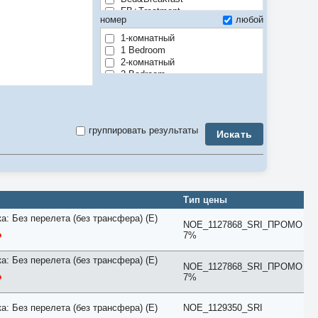
FB+Treatment
номер
любой
Full Board
Half Board
1-комнатный
Room only
1 Bedroom
По программе
2-комнатный
2 Bedroom
3-комнатный
3 Bedroom
4-комнатный
4 Bedroom
группировать результаты
Искать
5-комнатный
5 Bedroom
6 Bedroom
7 Bedroom
8 Bedroom
9 Bedroom
Тип цены
Air Conditioner
а: Без перелета (без трансфера) (E)
Anex
NOE_1127868_SRI_ПРОМО
Apartment
7%
Balcony
Bay View
а: Без перелета (без трансфера) (E)
NOE_1127868_SRI_ПРОМО
Beach
7%
Bosphorus View
Budget
Bungalow
а: Без перелета (без трансфера) (E)
NOE_1129350_SRI
Business