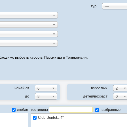
тур
----
обходимо выбрать курорты Пассикуда и Тринкомали.
ночей от
взрослых
6
2
до
детей/возраст
8
0
любая
гостиница
выбранные
Club Bentota 4*