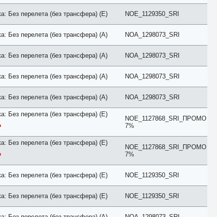
Chalet
а: Без перелета (без трансфера) (E)
NOE_1129350_SRI
City View
Classic
Club
а: Без перелета (без трансфера) (A)
NOA_1298073_SRI
Comfort
Connection
а: Без перелета (без трансфера) (A)
NOA_1298073_SRI
Cottage
Courtyard
Creek View
а: Без перелета (без трансфера) (A)
NOA_1298073_SRI
Deluxe
Diamond Club
а: Без перелета (без трансфера) (A)
NOA_1298073_SRI
Different
Duplex
а: Без перелета (без трансфера) (E)
Eco
NOE_1127868_SRI_ПРОМО
Economy
7%
Elegance
Exclusive
а: Без перелета (без трансфера) (E)
NOE_1127868_SRI_ПРОМО
Executive
7%
Family
First Floor
Forest View
а: Без перелета (без трансфера) (E)
NOE_1129350_SRI
Garden
Golf
а: Без перелета (без трансфера) (E)
NOE_1129350_SRI
Grand
Ground Floor
Harbour
а: Без перелета (без трансфера) (A)
NOA_1298073_SRI