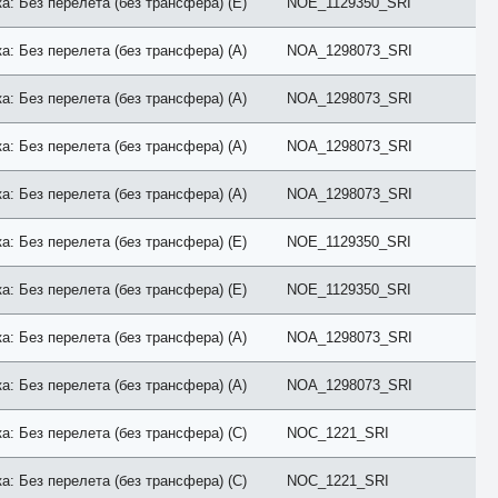
а: Без перелета (без трансфера) (E)
NOE_1129350_SRI
No Terrace
Ocean
Overwater
а: Без перелета (без трансфера) (A)
NOA_1298073_SRI
Palace
Park
а: Без перелета (без трансфера) (A)
NOA_1298073_SRI
Pavillion
Penthouse
Pool
а: Без перелета (без трансфера) (A)
NOA_1298073_SRI
Premier
Premium
а: Без перелета (без трансфера) (A)
NOA_1298073_SRI
Presidential
Prestige
Private
а: Без перелета (без трансфера) (E)
NOE_1129350_SRI
Promo
Reserve
а: Без перелета (без трансфера) (E)
NOE_1129350_SRI
Residence
Retreat
River View
а: Без перелета (без трансфера) (A)
NOA_1298073_SRI
ROH
Rooftop
а: Без перелета (без трансфера) (A)
NOA_1298073_SRI
Royal
Sea
Small
а: Без перелета (без трансфера) (C)
NOC_1221_SRI
SPA
Spa Bath
а: Без перелета (без трансфера) (C)
NOC_1221_SRI
Standard