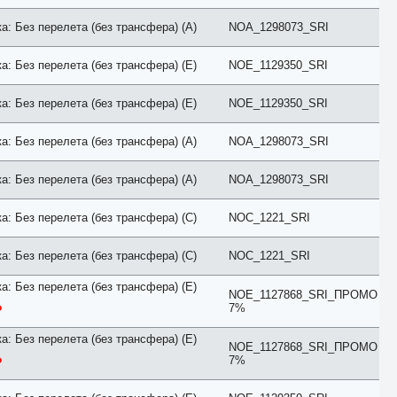
Евролюкс
а: Без перелета (без трансфера) (A)
NOA_1298073_SRI
каюта
Комфорт
Коттедж
а: Без перелета (без трансфера) (E)
NOE_1129350_SRI
Люкс
Мансарда
а: Без перелета (без трансфера) (E)
NOE_1129350_SRI
Пентхаус
Повышенной комфортности
Полулюкс
а: Без перелета (без трансфера) (A)
NOA_1298073_SRI
Представительский
Президентский
Премиум
а: Без перелета (без трансфера) (A)
NOA_1298073_SRI
Премьер
Привилегия
а: Без перелета (без трансфера) (C)
NOC_1221_SRI
Семейный
Смарт
Стандарт
а: Без перелета (без трансфера) (C)
NOC_1221_SRI
Студия
Супериор
а: Без перелета (без трансфера) (E)
NOE_1127868_SRI_ПРОМО
Сьют
7%
Таунхаус
Терраса
а: Без перелета (без трансфера) (E)
Улучшенный
NOE_1127868_SRI_ПРОМО
7%
Цоколь
Частичные удобства
Эко