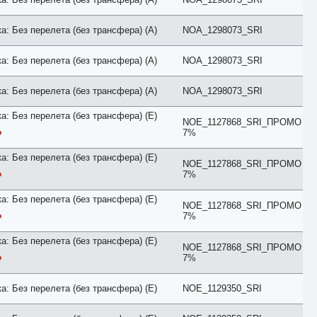
Honeymoon
Imperial
а: Без перелета (без трансфера) (A)
NOA_1298073_SRI
Inland View
Jacuzzi
Jungle View
а: Без перелета (без трансфера) (A)
NOA_1298073_SRI
Junior Suite
King/Twin
а: Без перелета (без трансфера) (A)
NOA_1298073_SRI
Kitchen
Lagoon
а: Без перелета (без трансфера) (E)
Lake
NOE_1127868_SRI_ПРОМО
Lake House
7%
Land
Large
а: Без перелета (без трансфера) (E)
NOE_1127868_SRI_ПРОМО
Loft
7%
Lounge
Luxe
а: Без перелета (без трансфера) (E)
Luxury
NOE_1127868_SRI_ПРОМО
Main Building
7%
Maisonette
Mansard
а: Без перелета (без трансфера) (E)
NOE_1127868_SRI_ПРОМО
Marina View
7%
Master Suite
Mountain View
No Air Conditioner
а: Без перелета (без трансфера) (E)
NOE_1129350_SRI
No Balcony
No Kitchen