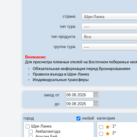
страна
Шри-Ланка
тип тура
----
тип продукта
Все
группа тура
----
Внимание:
Для просмотра пляжных отелей на Восточном побережье не
Обязательная информация перед бронированием
Правила въезда в Шри-Ланку
Индивидуальные трансферы
заезд от
до
город
любой
категория
Шри Ланка
1*
Амбалангода
2*
Аругам Бей