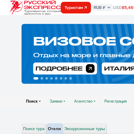
USD
85,46
Туристам
RUB ₽
Курс
валют
Поиск
Заявки
Агентство
Регистрация
Поиск тура
Отели
Экскурсионные туры