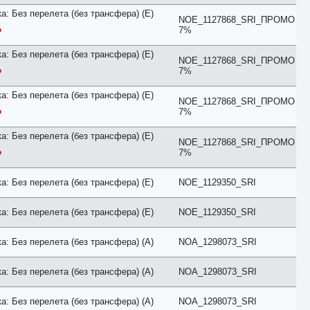
Street View
Studio
а: Без перелета (без трансфера) (E)
NOE_1127868_SRI_ПРОМО
Suite
7%
Sunrise
Sunset
а: Без перелета (без трансфера) (E)
Superior
NOE_1127868_SRI_ПРОМО
7%
Terrace
Townhouse
а: Без перелета (без трансфера) (E)
Upper Floor
NOE_1127868_SRI_ПРОМО
Villa
7%
VIP
Апартаменты
а: Без перелета (без трансфера) (E)
NOE_1127868_SRI_ПРОМО
Балкон
7%
Без балкона
Бизнес
Бунгало
а: Без перелета (без трансфера) (E)
NOE_1129350_SRI
Вид во двор
Вид на город
а: Без перелета (без трансфера) (E)
NOE_1129350_SRI
Вид на горы
Вид на море
Вид на парк
а: Без перелета (без трансфера) (A)
NOA_1298073_SRI
Вид на реку
Вид на сад
а: Без перелета (без трансфера) (A)
NOA_1298073_SRI
Вилла
Делюкс
Джуниор Сьют
а: Без перелета (без трансфера) (A)
NOA_1298073_SRI
Домик