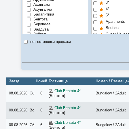
3*
Ахангама
4*
Ахунгалла
Балапитийя
5*
Бентота
Apartments
Берувела
Boutique
Ваддува
Вайкал
Guest House
Васкадува
No Category
нет остановки продажи
Велигама
Villa
Галле
Дамбулла
Luxe
Диквелла
Индурува
Рекомендуе
Калкуда
Цена/качест
Калпития
Калутара
Заезд
Ночей
Гостиница
Номер / Размеще
Канди
Коггала
Club Bentota 4*
Коломбо
08.08.2026, Сб
6
Bungalow / 2Adult
(Бентота)
Косгода
Маравила
Матара
Club Bentota 4*
09.08.2026, Вс
6
Bungalow / 2Adult
Маунт-Лавиния
(Бентота)
Мирисса
Негомбо
Club Bentota 4*
08.08.2026, Сб
6
Bungalow / 2Adult
(Бентота)
Нилавели