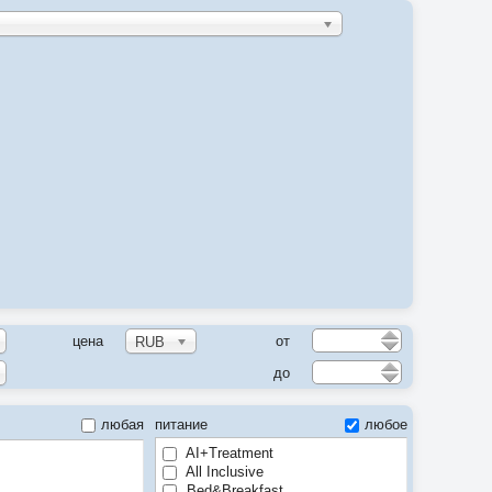
цена
от
RUB
до
любая
питание
любое
AI+Treatment
All Inclusive
Bed&Breakfast