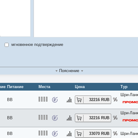
s
мгновенное подтверждение
м
Пояснение
во
ние
Питание
Места
Цена
Тур
Шри-Ланк
BB
32216 RUB
Шри-Ланк
BB
32216 RUB
BB
33070 RUB
Шри-Ланк