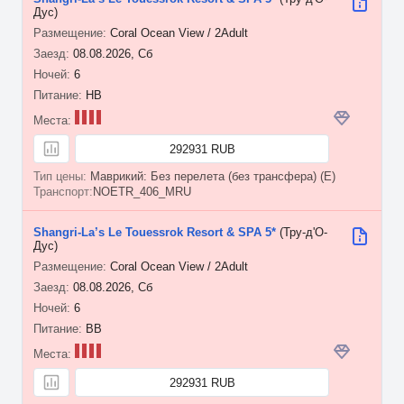
Дус)
Coral Ocean View / 2Adult
08.08.2026, Сб
6
HB
292931 RUB
Маврикий: Без перелета (без трансфера) (E)
NOETR_406_MRU
Shangri-La’s Le Touessrok Resort & SPA 5*
(Тру-д'О-
Дус)
Coral Ocean View / 2Adult
08.08.2026, Сб
6
BB
292931 RUB