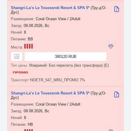
Shangri-La’s Le Touessrok Resort & SPA 5*
(Тру-д'О-
Дус)
Coral Ocean View / 2Adult
09.08.2026, Вс
8
BB
380120 RUB
Маврикий: Без перелета (без трансфера) (E)
NOETR_547_MRU_ПРОМО 7%
Shangri-La’s Le Touessrok Resort & SPA 5*
(Тру-д'О-
Дус)
Coral Ocean View / 2Adult
09.08.2026, Вс
8
HB