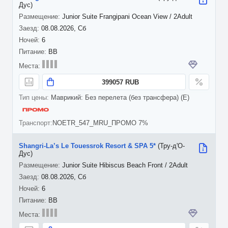
Дус)
Junior Suite Frangipani Ocean View / 2Adult
08.08.2026, Сб
6
BB
399057 RUB
Маврикий: Без перелета (без трансфера) (E)
NOETR_547_MRU_ПРОМО 7%
Shangri-La’s Le Touessrok Resort & SPA 5*
(Тру-д'О-
Дус)
Junior Suite Hibiscus Beach Front / 2Adult
08.08.2026, Сб
6
BB