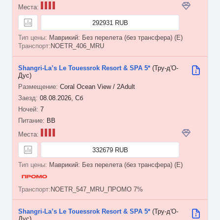
292931 RUB
Маврикий: Без перелета (без трансфера) (E)
NOETR_406_MRU
Shangri-La’s Le Touessrok Resort & SPA 5*
(Тру-д'О-
Дус)
Coral Ocean View / 2Adult
08.08.2026, Сб
7
BB
332679 RUB
Маврикий: Без перелета (без трансфера) (E)
NOETR_547_MRU_ПРОМО 7%
Shangri-La’s Le Touessrok Resort & SPA 5*
(Тру-д'О-
Дус)