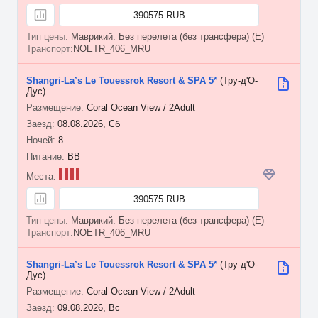
390575 RUB
Маврикий: Без перелета (без трансфера) (E)
NOETR_406_MRU
Shangri-La’s Le Touessrok Resort & SPA 5*
(Тру-д'О-
Дус)
Coral Ocean View / 2Adult
08.08.2026, Сб
8
BB
390575 RUB
Маврикий: Без перелета (без трансфера) (E)
NOETR_406_MRU
Shangri-La’s Le Touessrok Resort & SPA 5*
(Тру-д'О-
Дус)
Coral Ocean View / 2Adult
09.08.2026, Вс