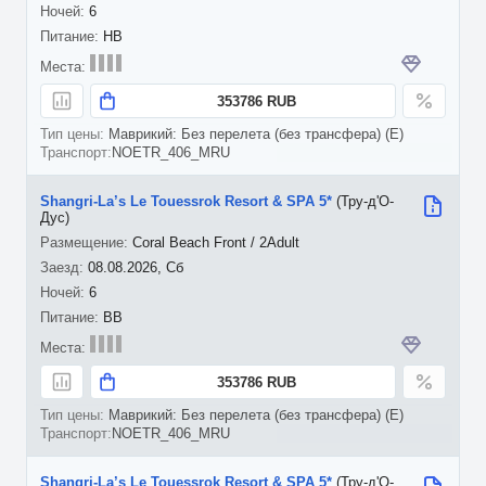
6
HB
353786 RUB
Маврикий: Без перелета (без трансфера) (E)
NOETR_406_MRU
Shangri-La’s Le Touessrok Resort & SPA 5*
(Тру-д'О-
Дус)
Coral Beach Front / 2Adult
08.08.2026, Сб
6
BB
353786 RUB
Маврикий: Без перелета (без трансфера) (E)
NOETR_406_MRU
Shangri-La’s Le Touessrok Resort & SPA 5*
(Тру-д'О-