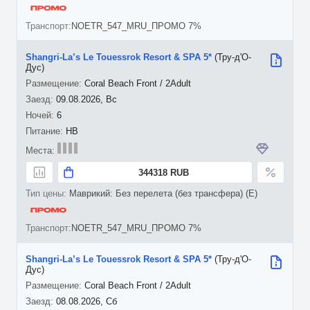
NOETR_547_MRU_ПРОМО 7%
Shangri-La’s Le Touessrok Resort & SPA 5*
(Тру-д'О-
Дус)
Coral Beach Front / 2Adult
09.08.2026, Вс
6
HB
344318 RUB
Маврикий: Без перелета (без трансфера) (E)
NOETR_547_MRU_ПРОМО 7%
Shangri-La’s Le Touessrok Resort & SPA 5*
(Тру-д'О-
Дус)
Coral Beach Front / 2Adult
08.08.2026, Сб