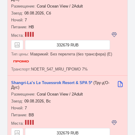
Coral Ocean View / 2Adult
08.08.2026, Сб
7
HB
332679 RUB
Маврикий: Без перелета (без трансфера) (E)
NOETR_547_MRU_ПРОМО 7%
Shangri-La’s Le Touessrok Resort & SPA 5*
(Тру-д'О-
Дус)
Coral Ocean View / 2Adult
09.08.2026, Вс
7
BB
332679 RUB