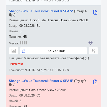
NOETR_547_MRU_ПРОМО 7%
Shangri-La’s Le Touessrok Resort & SPA 5*
(Тру-д'О-
Дус)
Junior Suite Hibiscus Ocean View / 2Adult
09.08.2026, Вс
6
HB
371737 RUB
Маврикий: Без перелета (без трансфера) (E)
NOETR_547_MRU_ПРОМО 7%
Shangri-La’s Le Touessrok Resort & SPA 5*
(Тру-д'О-
Дус)
Coral Ocean View / 2Adult
08.08.2026, Сб
8
BB