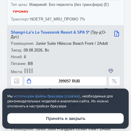
Маврикий: Без перелета (без трансфера) (E)
NOETR_547_MRU_ПРОМО 7%
Shangri-La’s Le Touessrok Resort & SPA 5*
(Тру-д'О-
Дус)
Junior Suite Hibiscus Beach Front / 2Adult
09.08.2026, Вс
6
BB
399057 RUB
Маврикий: Без перелета (без трансфера) (E)
Мы
используем файлы браузера (cookies)
, необходимые для
рекомендательных моделей и аналитики сайта. Их можно
NOETR_547_MRU_ПРОМО 7%
отключить в настройках браузера
Shangri-La’s Le Touessrok Resort & SPA 5*
(Тру-д'О-
Принять и закрыть
Дус)
Junior Suite Frangipani Ocean View / 2Adult