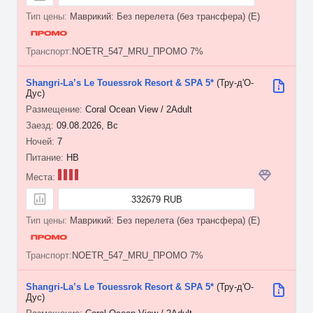
Маврикий: Без перелета (без трансфера) (E)
NOETR_547_MRU_ПРОМО 7%
Shangri-La’s Le Touessrok Resort & SPA 5*
(Тру-д'О-
Дус)
Coral Ocean View / 2Adult
09.08.2026, Вс
7
HB
332679 RUB
Маврикий: Без перелета (без трансфера) (E)
NOETR_547_MRU_ПРОМО 7%
Shangri-La’s Le Touessrok Resort & SPA 5*
(Тру-д'О-
Дус)