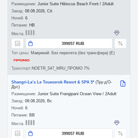
Junior Suite Hibiscus Beach Front / 2Adult
08.08.2026, Сб
6
HB
399057 RUB
Маврикий: Без перелета (без трансфера) (E)
NOETR_547_MRU_ПРОМО 7%
Shangri-La’s Le Touessrok Resort & SPA 5*
(Тру-д'О-
Дус)
Junior Suite Frangipani Ocean View / 2Adult
09.08.2026, Вс
6
BB
399057 RUB