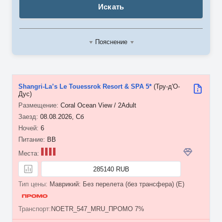
Искать
Пояснение
Shangri-La’s Le Touessrok Resort & SPA 5*
(Тру-д'О-
Дус)
Coral Ocean View / 2Adult
08.08.2026, Сб
6
BB
285140 RUB
Маврикий: Без перелета (без трансфера) (E)
NOETR_547_MRU_ПРОМО 7%