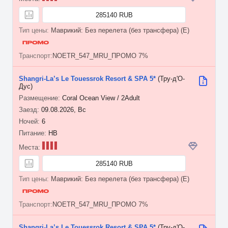
285140 RUB
Маврикий: Без перелета (без трансфера) (E)
NOETR_547_MRU_ПРОМО 7%
Shangri-La’s Le Touessrok Resort & SPA 5*
(Тру-д'О-
Дус)
Coral Ocean View / 2Adult
09.08.2026, Вс
6
HB
285140 RUB
Маврикий: Без перелета (без трансфера) (E)
NOETR_547_MRU_ПРОМО 7%
Shangri-La’s Le Touessrok Resort & SPA 5*
(Тру-д'О-