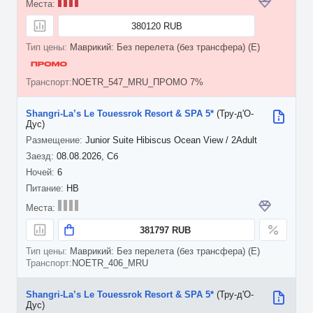
380120 RUB
Маврикий: Без перелета (без трансфера) (E)
NOETR_547_MRU_ПРОМО 7%
Shangri-La’s Le Touessrok Resort & SPA 5*
(Тру-д'О-
Дус)
Junior Suite Hibiscus Ocean View / 2Adult
08.08.2026, Сб
6
HB
381797 RUB
Маврикий: Без перелета (без трансфера) (E)
NOETR_406_MRU
Shangri-La’s Le Touessrok Resort & SPA 5*
(Тру-д'О-
Дус)