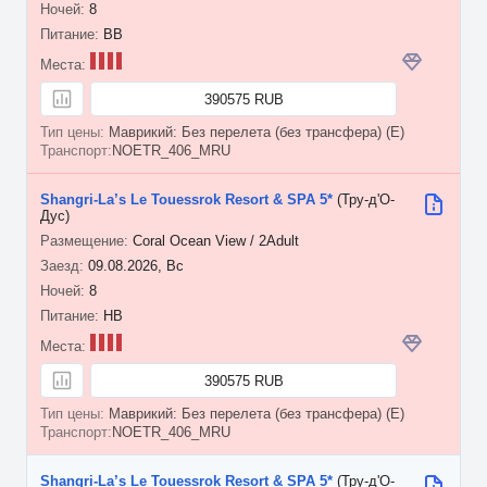
8
BB
390575 RUB
Маврикий: Без перелета (без трансфера) (E)
NOETR_406_MRU
Shangri-La’s Le Touessrok Resort & SPA 5*
(Тру-д'О-
Дус)
Coral Ocean View / 2Adult
09.08.2026, Вс
8
HB
390575 RUB
Маврикий: Без перелета (без трансфера) (E)
NOETR_406_MRU
Shangri-La’s Le Touessrok Resort & SPA 5*
(Тру-д'О-