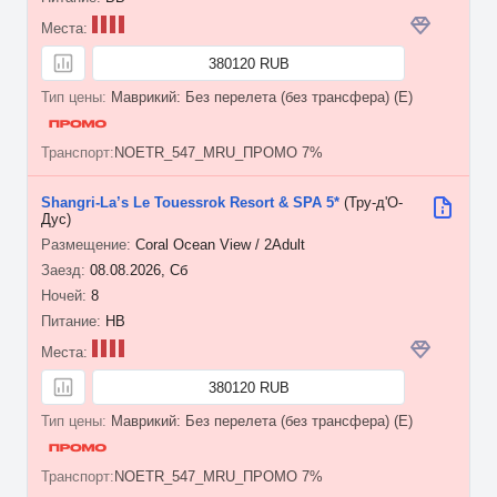
380120 RUB
Маврикий: Без перелета (без трансфера) (E)
NOETR_547_MRU_ПРОМО 7%
Shangri-La’s Le Touessrok Resort & SPA 5*
(Тру-д'О-
Дус)
Coral Ocean View / 2Adult
08.08.2026, Сб
8
HB
380120 RUB
Маврикий: Без перелета (без трансфера) (E)
NOETR_547_MRU_ПРОМО 7%