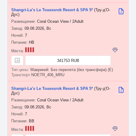
Shangri-La’s Le Touessrok Resort & SPA 5*
(Тру-д'О-
Дус)
Coral Ocean View / 2Adult
09.08.2026, Вс
7
HB
341753 RUB
Маврикий: Без перелета (без трансфера) (E)
NOETR_406_MRU
Shangri-La’s Le Touessrok Resort & SPA 5*
(Тру-д'О-
Дус)
Coral Ocean View / 2Adult
09.08.2026, Вс
7
BB