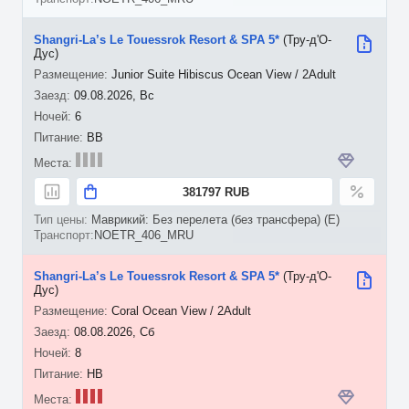
Shangri-La’s Le Touessrok Resort & SPA 5*
(Тру-д'О-
Дус)
Junior Suite Hibiscus Ocean View / 2Adult
09.08.2026, Вс
6
BB
381797 RUB
Маврикий: Без перелета (без трансфера) (E)
NOETR_406_MRU
Shangri-La’s Le Touessrok Resort & SPA 5*
(Тру-д'О-
Дус)
Coral Ocean View / 2Adult
08.08.2026, Сб
8
HB