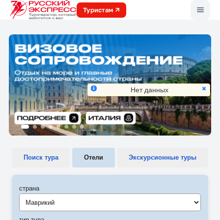
Меню
Туристам
Нет данных
Поиск тура
Отели
Экскурсионные туры
страна
Маврикий
тип тура