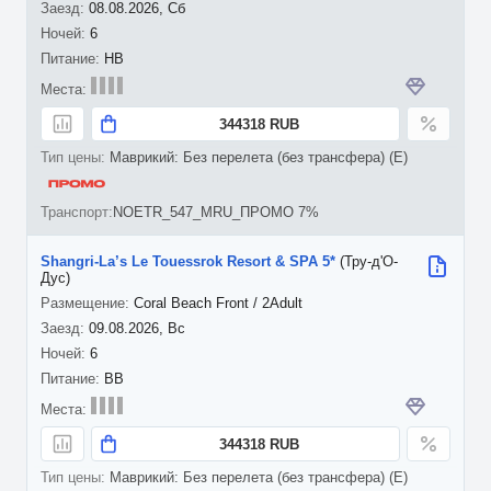
08.08.2026, Сб
6
HB
344318 RUB
Маврикий: Без перелета (без трансфера) (E)
NOETR_547_MRU_ПРОМО 7%
Shangri-La’s Le Touessrok Resort & SPA 5*
(Тру-д'О-
Дус)
Coral Beach Front / 2Adult
09.08.2026, Вс
6
BB
344318 RUB
Маврикий: Без перелета (без трансфера) (E)