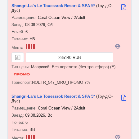
Shangri-La’s Le Touessrok Resort & SPA 5*
(Тру-д'О-
Дус)
Coral Ocean View / 2Adult
08.08.2026, Сб
6
HB
285140 RUB
Маврикий: Без перелета (без трансфера) (E)
NOETR_547_MRU_ПРОМО 7%
Shangri-La’s Le Touessrok Resort & SPA 5*
(Тру-д'О-
Дус)
Coral Ocean View / 2Adult
09.08.2026, Вс
6
BB