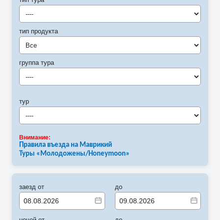
----
тип продукта
Все
группа тура
----
тур
----
Внимание:
Правила въезда на Маврикий
Туры «Молодожены/
Honeymoon
»
заезд от
до
ночей от
до