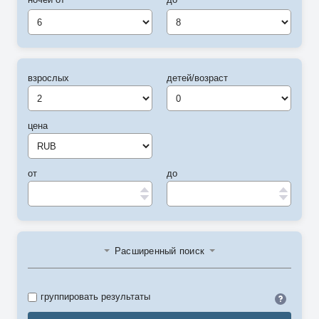
6
8
взрослых
детей/возраст
цена
от
до
Расширенный поиск
Идент
группировать результаты