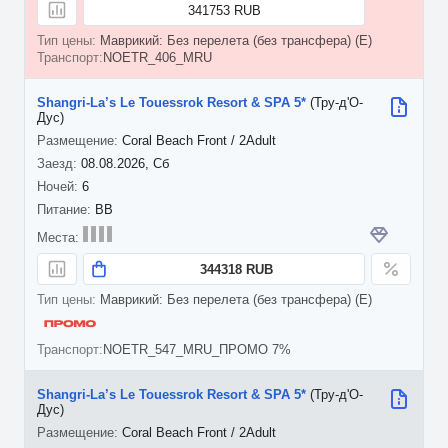
341753 RUB
Маврикий: Без перелета (без трансфера) (E)
NOETR_406_MRU
Shangri-La’s Le Touessrok Resort & SPA 5*
(Тру-д'О-
Дус)
Coral Beach Front / 2Adult
08.08.2026, Сб
6
BB
344318 RUB
Маврикий: Без перелета (без трансфера) (E)
NOETR_547_MRU_ПРОМО 7%
Shangri-La’s Le Touessrok Resort & SPA 5*
(Тру-д'О-
Дус)
Coral Beach Front / 2Adult