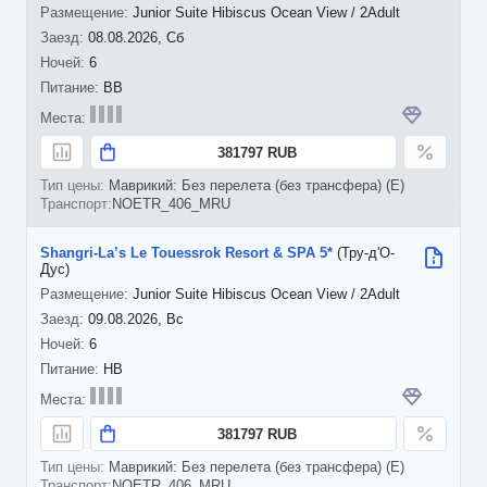
Junior Suite Hibiscus Ocean View / 2Adult
08.08.2026, Сб
6
BB
381797 RUB
Маврикий: Без перелета (без трансфера) (E)
NOETR_406_MRU
Shangri-La’s Le Touessrok Resort & SPA 5*
(Тру-д'О-
Дус)
Junior Suite Hibiscus Ocean View / 2Adult
09.08.2026, Вс
6
HB
381797 RUB
Маврикий: Без перелета (без трансфера) (E)
NOETR_406_MRU