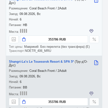
Дус)
Coral Beach Front / 2Adult
09.08.2026, Вс
6
HB
353786 RUB
Маврикий: Без перелета (без трансфера) (E)
NOETR_406_MRU
Shangri-La’s Le Touessrok Resort & SPA 5*
(Тру-д'О-
Дус)
Coral Beach Front / 2Adult
09.08.2026, Вс
6
BB
353786 RUB