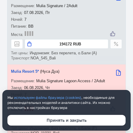
Mulia Signature / 2Adult
07.08.2026, Пт
7
BB
194172 RUB
Индонезия: Без перелета, о.Бали (A)
NOA_545_Bali
Mulia Resort 5*
(Нуса Дуа)
Mulia Signature Lagoon Access / 2Adult
06.08.2026, Чт
7
Мы
используем файлы браузера (cookies)
, необходимые для
BB
рекомендательных моделей и аналитики сайта. Их можно
отключить в настройках браузера
199222 RUB
Принять и закрыть
Индонезия: Без перелета, о.Бали (P)