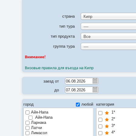
страна
Кипр
тип тура
----
тип продукта
Все
группа тура
----
Внимание!
Визовые правила для въезда на Кипр
заезд от
до
город
любой
категория
Айя-Напа
1*
Айя-Напа
2*
Ларнака
3*
Латчи
4*
Лимасол