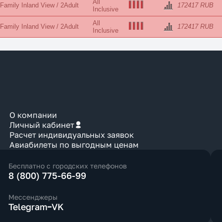
All
 Family Inland View / 2Adult
172417 RUB
Inclusive
All
 Family Inland View / 2Adult
172417 RUB
Inclusive
О компании
Личный кабинет
Расчет индивидуальных заявок
Авиабилеты по выгодным ценам
Бесплатно с городских телефонов
8 (800) 775-66-99
Мессенджеры
Telegram
VK