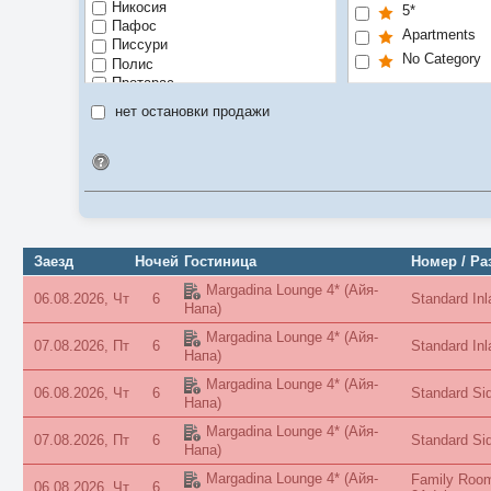
Никосия
5*
Пафос
Apartments
Писсури
No Category
Полис
Протарас
Троодос
нет остановки продажи
Идентификатор поиска
Заезд
Ночей
Гостиница
Номер / Р
Margadina Lounge 4*
(Айя-
06.08.2026, Чт
6
Standard Inl
Напа)
Margadina Lounge 4*
(Айя-
07.08.2026, Пт
6
Standard Inl
Напа)
Margadina Lounge 4*
(Айя-
06.08.2026, Чт
6
Standard Si
Напа)
Margadina Lounge 4*
(Айя-
07.08.2026, Пт
6
Standard Si
Напа)
Margadina Lounge 4*
(Айя-
Family Room
06.08.2026, Чт
6