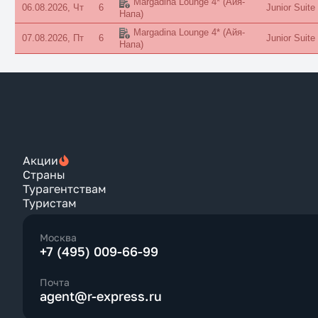
Margadina Lounge 4*
(Айя-
06.08.2026, Чт
6
Junior Suite
Напа)
Margadina Lounge 4*
(Айя-
07.08.2026, Пт
6
Junior Suite
Напа)
Акции
Страны
Турагентствам
Туристам
Москва
+7 (495) 009-66-99
Почта
agent@r-express.ru