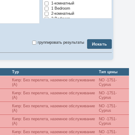
1-комнатный
1 Bedroom
2-комнатный
2 Bedroom
3-комнатный
3 Bedroom
4-комнатный
4 Bedroom
группировать результаты
Искать
5-комнатный
5 Bedroom
6 Bedroom
7 Bedroom
8 Bedroom
9 Bedroom
Тур
Тип цены
Air Conditioner
Кипр: Без перелета, наземное обслуживание
NO -1751-
Anex
(A)
Cyprus
Apartment
Balcony
Кипр: Без перелета, наземное обслуживание
NO -1751-
Bay View
(A)
Cyprus
Beach
Кипр: Без перелета, наземное обслуживание
NO -1751-
Bosphorus View
(A)
Cyprus
Budget
Bungalow
Кипр: Без перелета, наземное обслуживание
NO -1751-
Business
(A)
Cyprus
Chalet
City View
Кипр: Без перелета, наземное обслуживание
NO -1751-