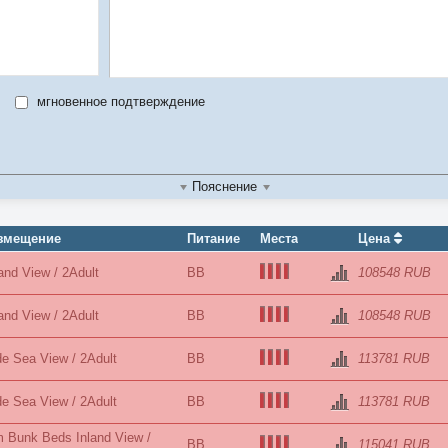
мгновенное подтверждение
Пояснение
азмещение
Питание
Места
Цена
and View / 2Adult
BB
108548 RUB
and View / 2Adult
BB
108548 RUB
de Sea View / 2Adult
BB
113781 RUB
de Sea View / 2Adult
BB
113781 RUB
 Bunk Beds Inland View /
BB
115041 RUB