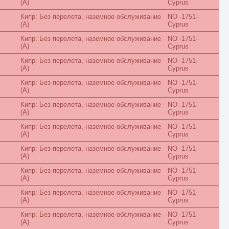
(A)
Cyprus
Classic
Club
Кипр: Без перелета, наземное обслуживание
NO -1751-
Comfort
(A)
Cyprus
Connection
Cottage
Кипр: Без перелета, наземное обслуживание
NO -1751-
(A)
Cyprus
Courtyard
Creek View
Кипр: Без перелета, наземное обслуживание
NO -1751-
Deluxe
(A)
Cyprus
Diamond Club
Different
Кипр: Без перелета, наземное обслуживание
NO -1751-
(A)
Cyprus
Duplex
Eco
Кипр: Без перелета, наземное обслуживание
NO -1751-
Economy
(A)
Cyprus
Elegance
Exclusive
Кипр: Без перелета, наземное обслуживание
NO -1751-
Executive
(A)
Cyprus
Family
Кипр: Без перелета, наземное обслуживание
NO -1751-
First Floor
(A)
Cyprus
Forest View
Garden
Кипр: Без перелета, наземное обслуживание
NO -1751-
Golf
(A)
Cyprus
Grand
Кипр: Без перелета, наземное обслуживание
NO -1751-
Ground Floor
(A)
Cyprus
Harbour
Honeymoon
Кипр: Без перелета, наземное обслуживание
NO -1751-
Imperial
(A)
Cyprus