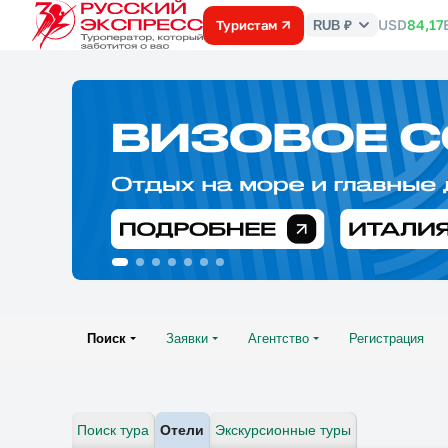
USD
84,17
Туристам
RUB ₽
Курс
валют
Поиск
Заявки
Агентство
Регистрация
Поиск тура
Отели
Экскурсионные туры