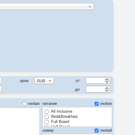
цена
от
RUB
до
любая
питание
любое
All Inclusive
Bed&Breakfast
Full Board
Half Board
номер
любой
Room only