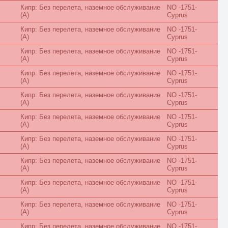
Inland View
Кипр: Без перелета, наземное обслуживание
NO -1751-
Jacuzzi
(A)
Cyprus
Jungle View
Junior Suite
Кипр: Без перелета, наземное обслуживание
NO -1751-
King/Twin
(A)
Cyprus
Kitchen
Кипр: Без перелета, наземное обслуживание
NO -1751-
Lagoon
(A)
Cyprus
Lake
Lake House
Кипр: Без перелета, наземное обслуживание
NO -1751-
Land
(A)
Cyprus
Large
Кипр: Без перелета, наземное обслуживание
NO -1751-
Loft
(A)
Cyprus
Lounge
Luxe
Кипр: Без перелета, наземное обслуживание
NO -1751-
Luxury
(A)
Cyprus
Main Building
Кипр: Без перелета, наземное обслуживание
NO -1751-
Maisonette
(A)
Cyprus
Mansard
Marina View
Кипр: Без перелета, наземное обслуживание
NO -1751-
Master Suite
(A)
Cyprus
Mountain View
Кипр: Без перелета, наземное обслуживание
NO -1751-
No Air Conditioner
(A)
Cyprus
No Balcony
No Kitchen
Кипр: Без перелета, наземное обслуживание
NO -1751-
No Terrace
(A)
Cyprus
Ocean
Кипр: Без перелета, наземное обслуживание
NO -1751-
Overwater