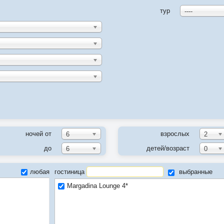
тур
----
ночей от
взрослых
6
2
до
детей/возраст
6
0
любая
гостиница
выбранные
Margadina Lounge 4*