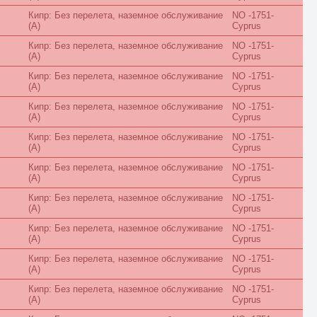
Sunrise
Кипр: Без перелета, наземное обслуживание
NO -1751-
Sunset
(A)
Cyprus
Superior
Terrace
Кипр: Без перелета, наземное обслуживание
NO -1751-
Townhouse
(A)
Cyprus
Upper Floor
Кипр: Без перелета, наземное обслуживание
NO -1751-
Villa
(A)
Cyprus
VIP
Апартаменты
Кипр: Без перелета, наземное обслуживание
NO -1751-
Балкон
(A)
Cyprus
Без балкона
Кипр: Без перелета, наземное обслуживание
NO -1751-
Бизнес
(A)
Cyprus
Бунгало
Вид во двор
Кипр: Без перелета, наземное обслуживание
NO -1751-
Вид на город
(A)
Cyprus
Вид на горы
Кипр: Без перелета, наземное обслуживание
NO -1751-
Вид на море
(A)
Cyprus
Вид на парк
Вид на реку
Кипр: Без перелета, наземное обслуживание
NO -1751-
Вид на сад
(A)
Cyprus
Вилла
Кипр: Без перелета, наземное обслуживание
NO -1751-
Делюкс
(A)
Cyprus
Джуниор Сьют
Домик
Кипр: Без перелета, наземное обслуживание
NO -1751-
Евролюкс
(A)
Cyprus
каюта