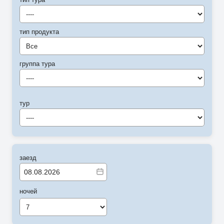
----
тип продукта
Все
группа тура
----
тур
----
заезд
ночей
7