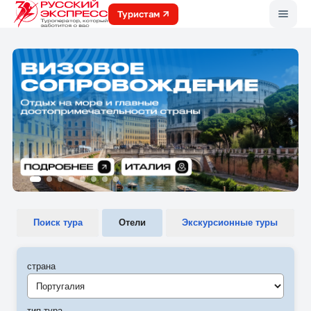
Меню
Туристам
Поиск тура
Отели
Экскурсионные туры
страна
Португалия
тип тура