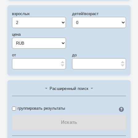
взрослых
детей/возраст
цена
от
до
Расширенный поиск
Идент
группировать результаты
Искать